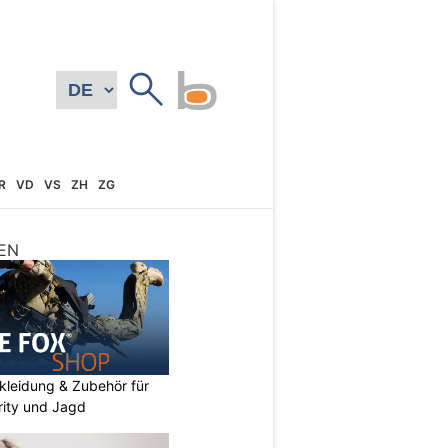
R
VD
VS
ZH
ZG
EN
kleidung & Zubehör für
urity und Jagd