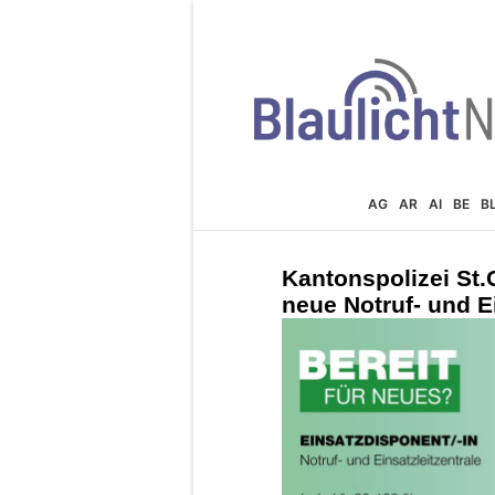
AG
AR
AI
BE
B
Kantonspolizei St.G
neue Notruf- und E