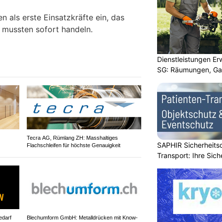
en als erste Einsatzkräfte ein, das
 mussten sofort handeln.
Dienstleistungen E
SG: Räumungen, Gar
Tecra AG, Rümlang ZH: Masshaltiges
SAPHIR Sicherheits
Flachschleifen für höchste Genauigkeit
Transport: Ihre Sich
edarf
Blechumform GmbH: Metalldrücken mit Know-