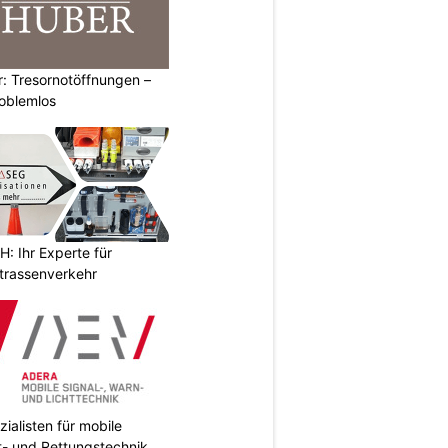
: Tresornotöffnungen –
roblemlos
 Ihr Experte für
Strassenverkehr
ialisten für mobile
ht- und Rettungstechnik