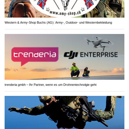
Western & Army-Shop Buchs (AG): Army-, Outdoor- und Westernbekleidung
trenderia gmbh – Ihr Partner, wenn es um Drohnentechnolgie geht