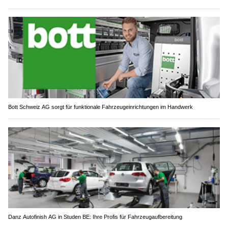
Bott Schweiz AG sorgt für funktionale Fahrzeugeinrichtungen im Handwerk
Danz Autofinish AG in Studen BE: Ihre Profis für Fahrzeugaufbereitung