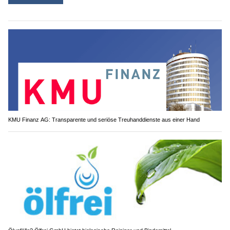
KMU Finanz AG: Transparente und seriöse Treuhanddienste aus einer Hand