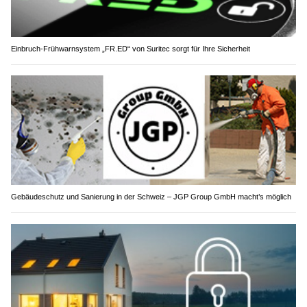
Einbruch-Frühwarnsystem „FR.ED“ von Suritec sorgt für Ihre Sicherheit
Gebäudeschutz und Sanierung in der Schweiz – JGP Group GmbH macht’s möglich