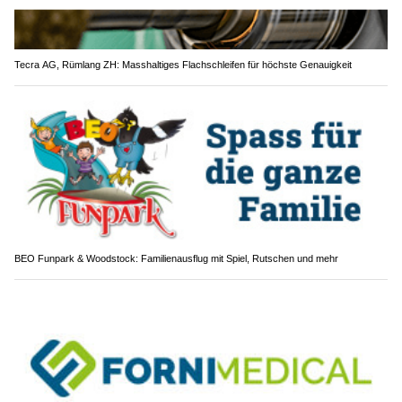
Tecra AG, Rümlang ZH: Masshaltiges Flachschleifen für höchste Genauigkeit
BEO Funpark & Woodstock: Familienausflug mit Spiel, Rutschen und mehr