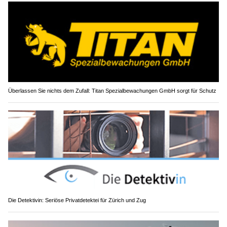
Überlassen Sie nichts dem Zufall: Titan Spezialbewachungen GmbH sorgt für Schutz
Die Detektivin: Seriöse Privatdetektei für Zürich und Zug