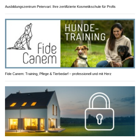
Ausbildungszentrum Petervari: Ihre zertifizierte Kosmetikschule für Profis
Fide Canem: Training, Pflege & Tierbedarf – professionell und mit Herz