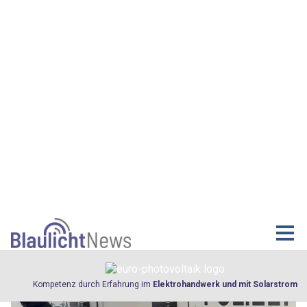
13.04.25
VON
POLIZEI.NEWS REDAKTION
Ein tierisch starkes Team für mehr Sicherheit.
Hartes Training zahlt sich aus: Monatelange
Vorbereitung, unzählige Trainingsstunden, viel
Herzblut und eine starke Partnerschaft zwischen Hund
und Mensch haben diesen Erfolg möglich gemacht.