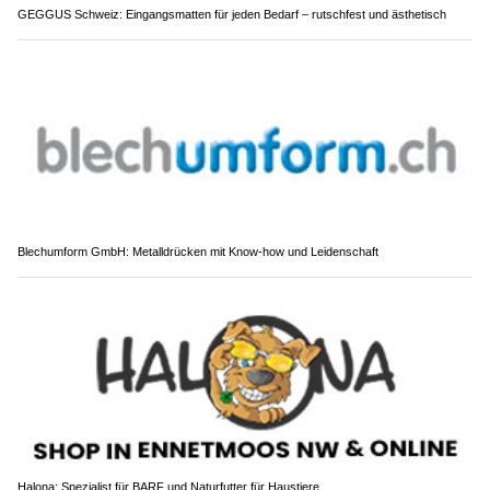
GEGGUS Schweiz: Eingangsmatten für jeden Bedarf – rutschfest und ästhetisch
Blechumform GmbH: Metalldrücken mit Know-how und Leidenschaft
Halona: Spezialist für BARF und Naturfutter für Haustiere