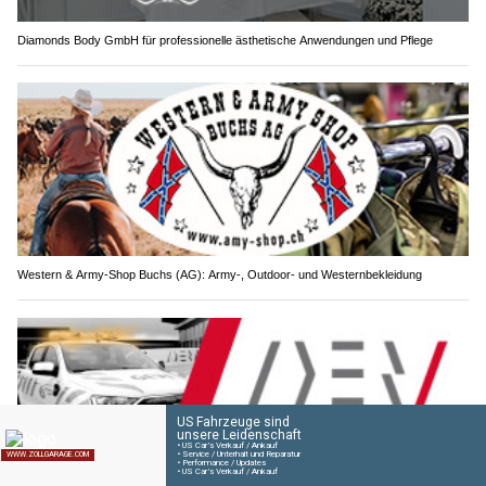
Diamonds Body GmbH für professionelle ästhetische Anwendungen und Pflege
Western & Army-Shop Buchs (AG): Army-, Outdoor- und Westernbekleidung