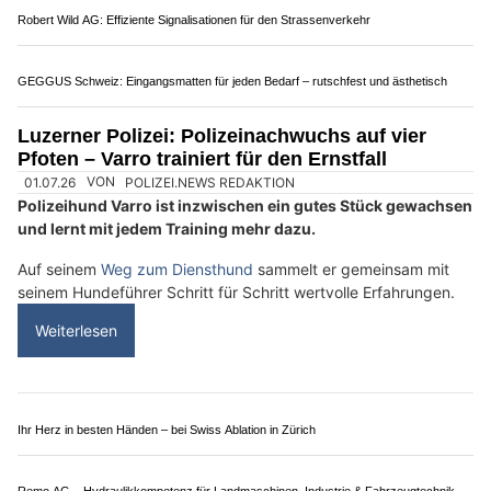
Meydra AG überzeugt mit massgeschneiderten Zaun- und Torlösungen
Diheim im Glück by Simon Martin: Verlässliche Spitex mit individueller Betreuung