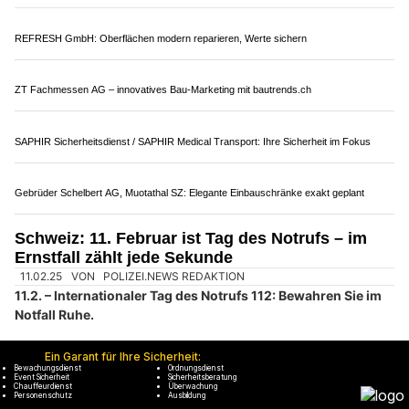
Einbruch-Frühwarnsystem „FR.ED“ von Suritec sorgt für Ihre Sicherheit
Halona: Spezialist für BARF und Naturfutter für Haustiere