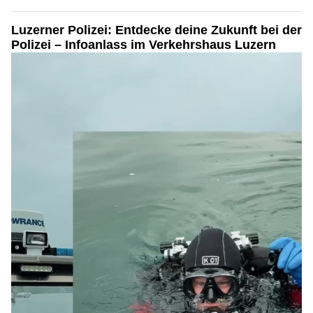
Spezialreinigung JS: Ihre Spezialisten für Tatortreinigung und mehr
Die Detektivin: Seriöse Privatdetektei für Zürich und Zug