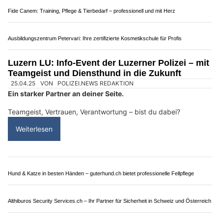
30.05.25
VON
POLIZEI.NEWS REDAKTION
Danke an das Familientreff Entlebuch: Euer Besuch war für
uns eine willkommene Abwechslung und für euch ein
hoffentlich spannendes Erlebnis.
Es war uns eine Freude, den Kindern unsere Arbeit
näherzubringen – vom Polizeiauto bis zum Polizeihund.
Weiterlesen
TresorService Huber: Tresornotöffnungen – professionell und problemlos