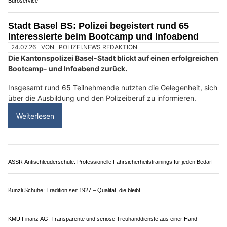
Merita Reinigungen GmbH: Ihr Spezialist für saubere Räume in der Schweiz
Überlassen Sie nichts dem Zufall: Titan Spezialbewachungen GmbH sorgt für Schutz
Entlebuch LU: Kinder erleben Blaulicht, Hunde
und Handschellen hautnah