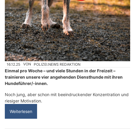
Alpine Fox Shop: Bekleidung & Zubehör für Polizei, Militär, Security und Jagd
Ölunfälle? Ölfrei GmbH bietet biologische Reiniger und Bindemittel