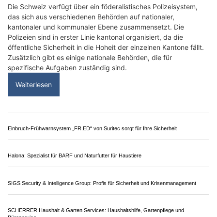
Garage 2000: Taxi-Einbauten, Fahrzeugservice und Tuning aus einer Hand
ABS Abschleppdienst Zürich: Hilfe bei Autopanne und Unfall