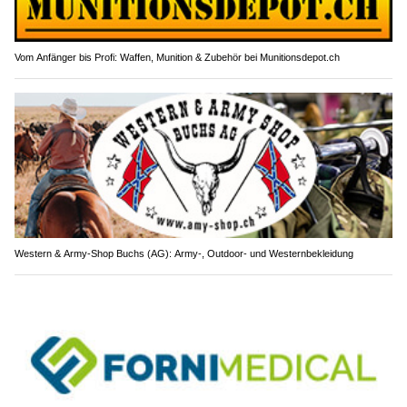
Vom Anfänger bis Profi: Waffen, Munition & Zubehör bei Munitionsdepot.ch
Western & Army-Shop Buchs (AG): Army-, Outdoor- und Westernbekleidung