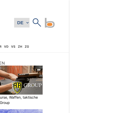
R
VD
VS
ZH
ZG
EN
urse, Waffen, taktische
-Group