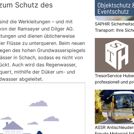
 zum Schutz des
 sind die Werkleitungen – und mit
SAPHIR Sicherheits
 von der Ramseyer und Dilger AG.
Transport: Ihre Sich
itungen und dienen üblicherweise
der Flüsse zu unterqueren. Beim neuen
 wegen des hohen Grundwasserspiegels
ässer in Schach, sodass es nicht von
ückt. Auch wird das Regenwasser,
uert, mithilfe der Düker um- und
TresorService Huber
wasser abgeleitet.
professionell und p
ASSR Antischleuders
Freude Motorrad fa