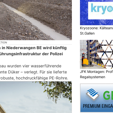
Kryozoone: Kältea
St.Gallen
KTION
 in Niederwangen BE wird künftig
hrungsinfrastruktur der Polizei
au wurden vier wasserführende
JFK Montagen: Prof
te Düker – verlegt. Für sie lieferte
Regalsystemen
robuste, hochdruckfähige PE-Rohre.