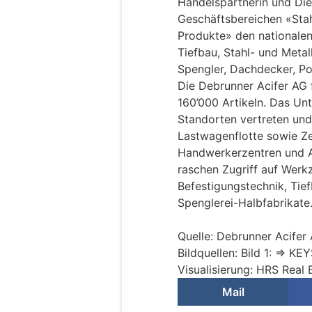
Handelspartnerin und Dien
Geschäftsbereichen «Stah
Produkte» den nationalen
Tiefbau, Stahl- und Meta
Spengler, Dachdecker, Po
Die Debrunner Acifer AG f
160’000 Artikeln. Das Un
Standorten vertreten und
Lastwagenflotte sowie Zen
Handwerkerzentren und A
raschen Zugriff auf Werk
Befestigungstechnik, Tie
Spenglerei-Halbfabrikate
Quelle: Debrunner Acifer
Bildquellen: Bild 1: => K
Visualisierung: HRS Real 
Mail