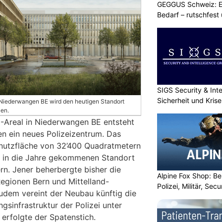
GEGGUS Schweiz: E
Bedarf – rutschfest
SIGS Security & Inte
Sicherheit und Kri
 Niederwangen BE wird den heutigen Standort
zen.
-Areal in Niederwangen BE entsteht
en ein neues Polizeizentrum. Das
nutzfläche von 32’400 Quadratmetern
den in die Jahre gekommenen Standort
rn. Jener beherbergte bisher die
Alpine Fox Shop: Be
Regionen Bern und Mittelland-
Polizei, Militär, Sec
dem vereint der Neubau künftig die
sinfrastruktur der Polizei unter
erfolgte der Spatenstich.