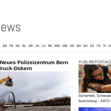
L
BS
FR
GE
GL
GR
JU
LU
NE
NW
OW
SG
SH
SO
SZ
TG
TI
U
Neues Polizeizentrum Bern
PUBLIREPORTAG
druck-Dükern
Sicherheit, Schiessk
Ausrüstung – AATS