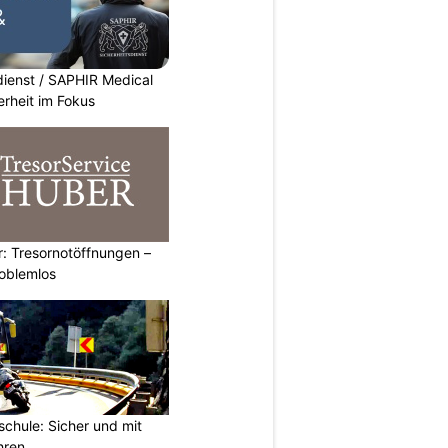
dienst / SAPHIR Medical
erheit im Fokus
: Tresornotöffnungen –
roblemlos
chule: Sicher und mit
hren