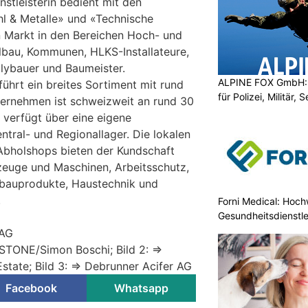
stleisterin bedient mit den
l & Metalle» und «Technische
 Markt in den Bereichen Hoch- und
llbau, Kommunen, HLKS-Installateure,
lybauer und Baumeister.
ALPINE FOX GmbH: 
ührt ein breites Sortiment mit rund
für Polizei, Militär,
ternehmen ist schweizweit an rund 30
 verfügt über eine eigene
tral- und Regionallager. Die lokalen
bholshops bieten der Kundschaft
zeuge und Maschinen, Arbeitsschutz,
fbauprodukte, Haustechnik und
.
Forni Medical: Hochw
Gesundheitsdienstle
 AG
EYSTONE/Simon Boschi; Bild 2: =>
Estate; Bild 3: => Debrunner Acifer AG
Facebook
Whatsapp