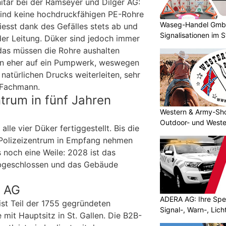
itär bei der Ramseyer und Dilger AG:
sind keine hochdruckfähigen PE-Rohre
Waseg-Handel GmbH:
iesst dank des Gefälles stets ab und
Signalisationen im 
 der Leitung. Düker sind jedoch immer
 das müssen die Rohre aushalten
n eher auf ein Pumpwerk, weswegen
 natürlichen Drucks weiterleiten, sehr
r Fachmann.
trum in fünf Jahren
Western & Army-Sho
Outdoor- und Weste
lle vier Düker fertiggestellt. Bis die
 Polizeizentrum in Empfang nehmen
s noch eine Weile: 2028 ist das
 abgeschlossen und das Gebäude
r AG
ADERA AG: Ihre Spez
ist Teil der 1755 gegründeten
Signal-, Warn-, Lic
mit Hauptsitz in St. Gallen. Die B2B-