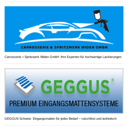
Carrosserie + Spritzwerk Widen GmbH: Ihre Experten für hochwertige Lackierungen
GEGGUS Schweiz: Eingangsmatten für jeden Bedarf – rutschfest und ästhetisch