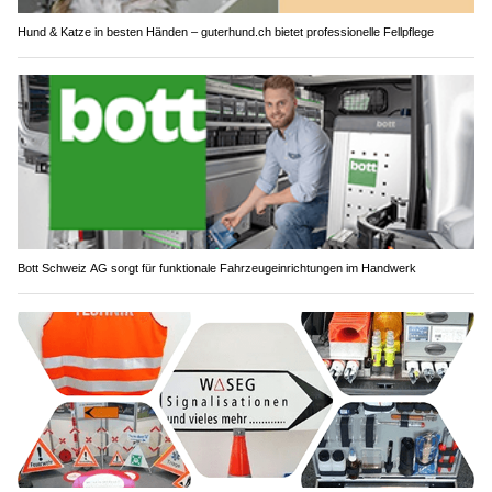
Hund & Katze in besten Händen – guterhund.ch bietet professionelle Fellpflege
Bott Schweiz AG sorgt für funktionale Fahrzeugeinrichtungen im Handwerk