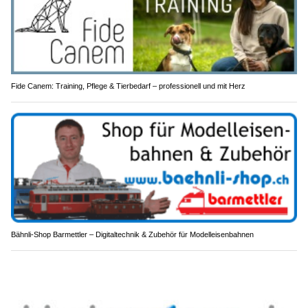
Fide Canem: Training, Pflege & Tierbedarf – professionell und mit Herz
Bähnli-Shop Barmettler – Digitaltechnik & Zubehör für Modelleisenbahnen