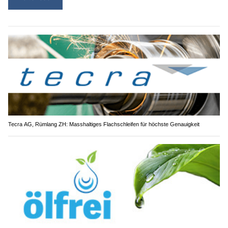
Tecra AG, Rümlang ZH: Masshaltiges Flachschleifen für höchste Genauigkeit