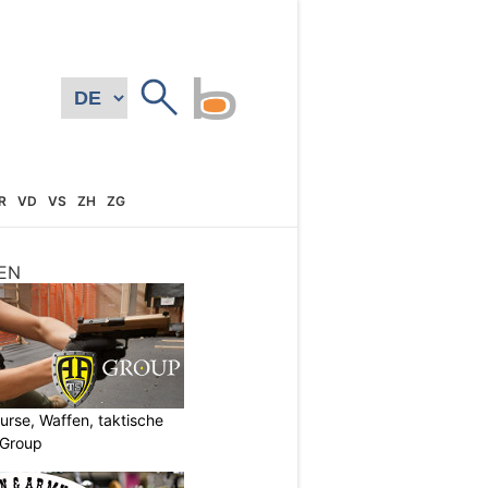
R
VD
VS
ZH
ZG
EN
urse, Waffen, taktische
-Group