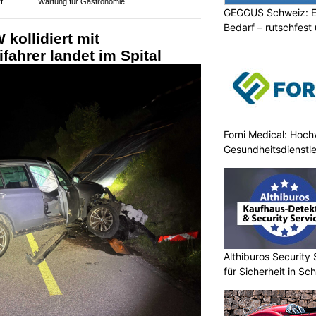
f
Wartung für Gastronomie
GEGGUS Schweiz: E
Bedarf – rutschfest
kollidiert mit
fahrer landet im Spital
Forni Medical: Hochw
Gesundheitsdienstle
Althiburos Security 
für Sicherheit in Sc