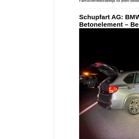
Fahrsicherheitstrainings für jeden Bedar
Schupfart AG: BMW 
Betonelement – Bei