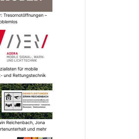
: Tresornotöffnungen –
roblemlos
ialisten für mobile
ht- und Rettungstechnik
rwin Reichenbach, Jona
tenunterhalt und mehr