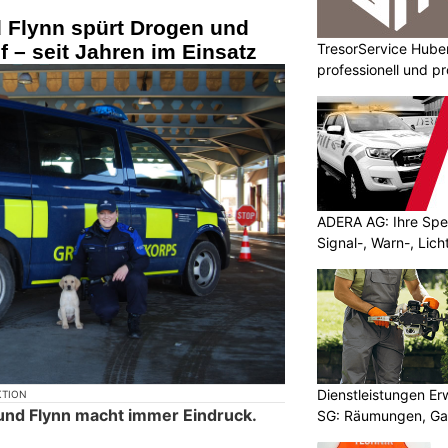
d Flynn spürt Drogen und
TresorService Huber
– seit Jahren im Einsatz
professionell und p
ADERA AG: Ihre Spez
Signal-, Warn-, Lic
Dienstleistungen E
KTION
und Flynn macht immer Eindruck.
SG: Räumungen, Gar