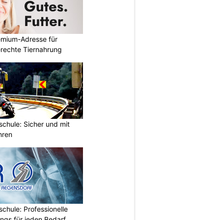
emium-Adresse für
erechte Tiernahrung
chule: Sicher und mit
hren
chule: Professionelle
ings für jeden Bedarf