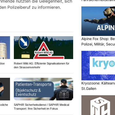
hmende nutzten die Gelegenheit, sich
en Polizeiberuf zu informieren.
Alpine Fox Shop: Be
Polizei, Militär, Sec
iöse
Robert Wild AG: Effiziente Signalisationen für
den Strassenverkehr
Kryozoone: Kältea
St.Gallen
ssliche
SAPHIR Sicherheitsdienst / SAPHIR Medical
Transport: Ihre Sicherheit im Fokus