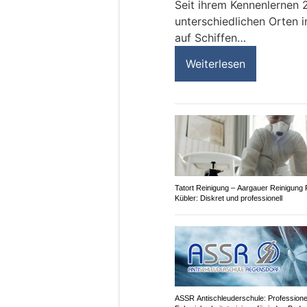
Seit ihrem Kennenlernen 
unterschiedlichen Orten i
auf Schiffen…
Weiterlesen
Tatort Reinigung – Aargauer Reinigung 
Kübler: Diskret und professionell
ASSR Antischleuderschule: Professione