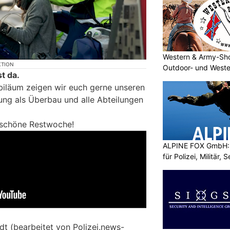
Western & Army-Sho
KTION
Outdoor- und Weste
t da.
iläum zeigen wir euch gerne unseren
tung als Überbau und alle Abteilungen
 schöne Restwoche!
ALPINE FOX GmbH: 
für Polizei, Militär,
dt (bearbeitet von Polizei.news-