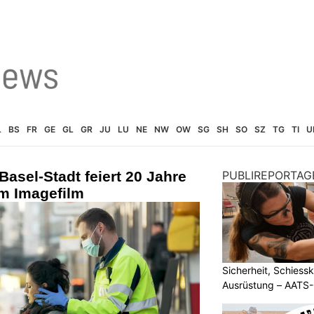
L
BS
FR
GE
GL
GR
JU
LU
NE
NW
OW
SG
SH
SO
SZ
TG
TI
U
Basel-Stadt feiert 20 Jahre
PUBLIREPORTAG
em Imagefilm
Sicherheit, Schiessk
Ausrüstung – AATS