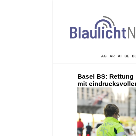
AG
AR
AI
BE
B
Basel BS: Rettung 
mit eindrucksvoll