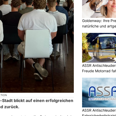
Goldenway: Ihre Pr
natürliche und artg
ASSR Antischleuders
Freude Motorrad fa
KTION
-Stadt blickt auf einen erfolgreichen
d zurück.
ASSR Antischleuders
Fahrsicherheitstrain