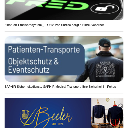
Einbruch-Frühwarnsystem „FR.ED“ von Suritec sorgt für Ihre Sicherheit
SAPHIR Sicherheitsdienst / SAPHIR Medical Transport: Ihre Sicherheit im Fokus