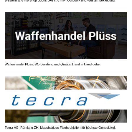
Western & Army-Shop Buchs (AG): Army-, Outdoor- und Westernbekleidung
Waffenhandel Plüss: Wo Beratung und Qualität Hand in Hand gehen
Tecra AG, Rümlang ZH: Masshaltiges Flachschleifen für höchste Genauigkeit