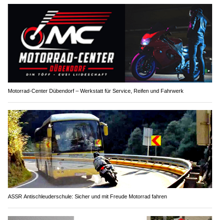
Motorrad-Center Dübendorf – Werkstatt für Service, Reifen und Fahrwerk
ASSR Antischleuderschule: Sicher und mit Freude Motorrad fahren