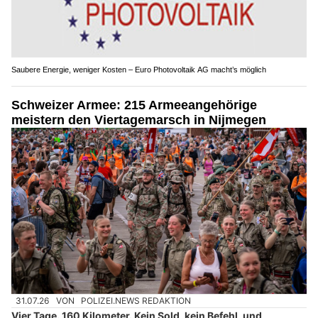
Saubere Energie, weniger Kosten – Euro Photovoltaik AG macht’s möglich
Schweizer Armee: 215 Armeeangehörige
meistern den Viertagemarsch in Nijmegen
31.07.26
VON
POLIZEI.NEWS REDAKTION
Vier Tage. 160 Kilometer. Kein Sold, kein Befehl, und