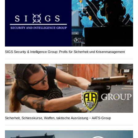
SIGS Security & Intelligence Group: Profis für Sicherheit und Krisenmanagement
Sicherheit, Schiesskurse, Waffen, taktische Ausrüstung – AATS-Group