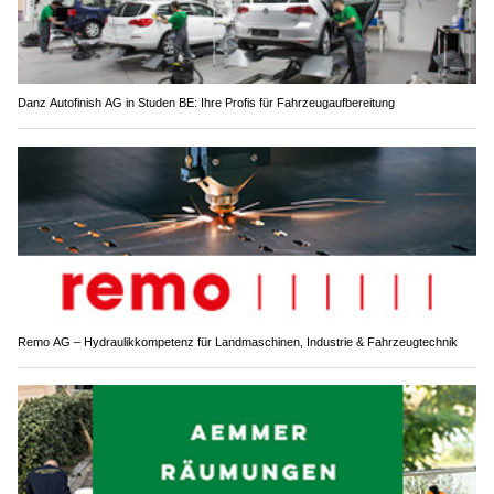
Danz Autofinish AG in Studen BE: Ihre Profis für Fahrzeugaufbereitung
Remo AG – Hydraulikkompetenz für Landmaschinen, Industrie & Fahrzeugtechnik