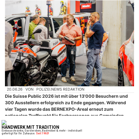
20.06.26
VON
POLIZEI.NEWS REDAKTION
Die Suisse Public 2026 ist mit über 13'000 Besuchern und
300 Ausstellern erfolgreich zu Ende gegangen. Während
vier Tagen wurde das BERNEXPO-Areal erneut zum
nationalen Treffpunkt für Fachpersonen aus Gemeinden,
Städten, Kantonen, Einsatzorganisationen und der Industrie.
Die Fachmesse bestätigte ihre Rolle als zentrale Plattform für