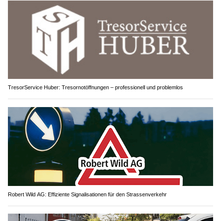
TresorService Huber: Tresornotöffnungen – professionell und problemlos
Robert Wild AG: Effiziente Signalisationen für den Strassenverkehr