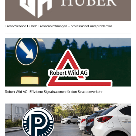
TresorService Huber: Tresornotöffnungen – professionell und problemlos
Robert Wild AG: Effiziente Signalisationen für den Strassenverkehr