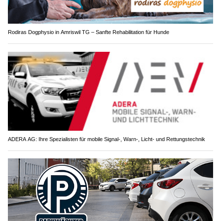
Rodiras Dogphysio in Amriswil TG – Sanfte Rehabilitation für Hunde
ADERA AG: Ihre Spezialisten für mobile Signal-, Warn-, Licht- und Rettungstechnik