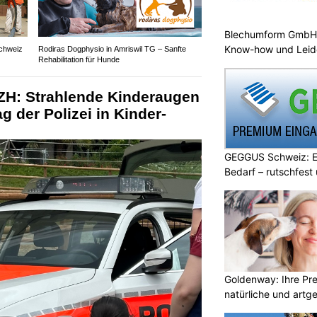
Blechumform GmbH:
Know-how und Leid
chweiz
Rodiras Dogphysio in Amriswil TG – Sanfte
Rehabilitation für Hunde
 ZH: Strahlende Kinderaugen
g der Polizei in Kinder-
GEGGUS Schweiz: E
Bedarf – rutschfest
Goldenway: Ihre Pr
natürliche und artg