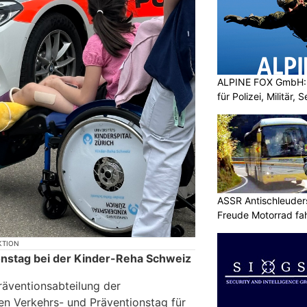
ALPINE FOX GmbH: 
für Polizei, Militär,
ASSR Antischleuders
Freude Motorrad fa
KTION
onstag bei der Kinder-Reha Schweiz
äventionsabteilung der
nen Verkehrs- und Präventionstag für