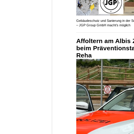
Gebäudeschutz und Sanierung in der S
– JGP Group GmbH macht’s möglich
Affoltern am Albis
beim Präventionsta
Reha