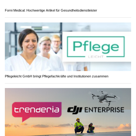
Pflegeleicht GmbH bringt Pflegefachkräfte und Institutionen zusammen
trenderia gmbh – Ihr Partner, wenn es um Drohnentechnolgie geht