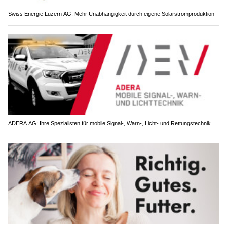
ADERA AG: Ihre Spezialisten für mobile Signal-, Warn-, Licht- und Rettungstechnik
Goldenway: Ihre Premium-Adresse für natürliche und artgerechte Tiernahrung