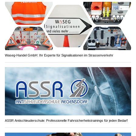
Waseg-Handel GmbH: Ihr Experte für Signalisationen im Strassenverkehr
ASSR Antischleuderschule: Professionelle Fahrsicherheitstrainings für jeden Bedarf