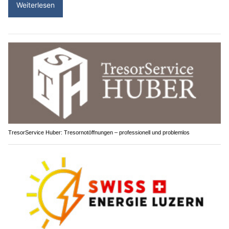
TresorService Huber: Tresornotöffnungen – professionell und problemlos
Swiss Energie Luzern AG: Mehr Unabhängigkeit durch eigene Solarstromproduktion