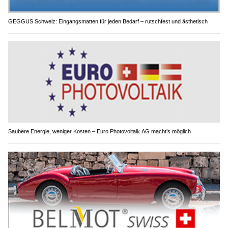
GEGGUS Schweiz: Eingangsmatten für jeden Bedarf – rutschfest und ästhetisch
Saubere Energie, weniger Kosten – Euro Photovoltaik AG macht’s möglich
BELMOT Swiss Absicherung für Liebhaberfahrzeuge ohne Kilometerbegrenzung