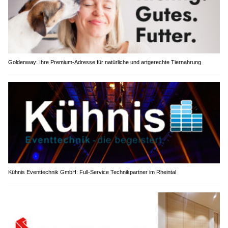
Goldenway: Ihre Premium-Adresse für natürliche und artgerechte Tiernahrung
Kühnis Eventtechnik GmbH: Full-Service Technikpartner im Rheintal