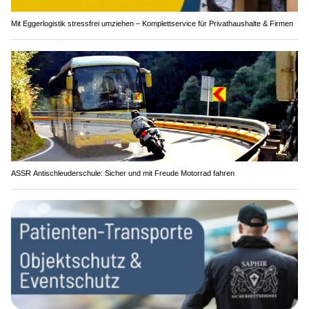
Mit Eggerlogistik stressfrei umziehen – Komplettservice für Privathaushalte & Firmen
ASSR Antischleuderschule: Sicher und mit Freude Motorrad fahren