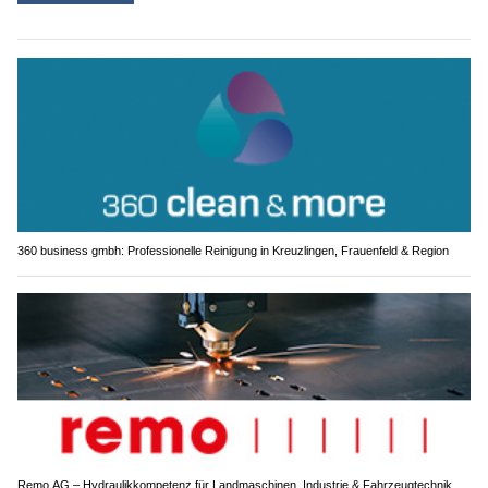
360 business gmbh: Professionelle Reinigung in Kreuzlingen, Frauenfeld & Region
Remo AG – Hydraulikkompetenz für Landmaschinen, Industrie & Fahrzeugtechnik