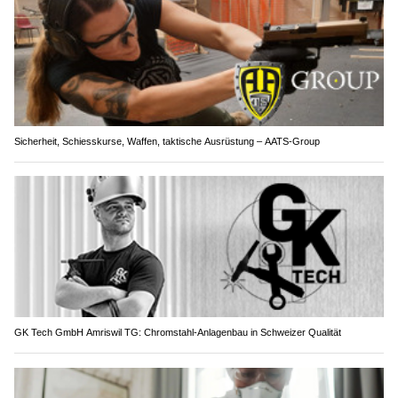
Sicherheit, Schiesskurse, Waffen, taktische Ausrüstung – AATS-Group
GK Tech GmbH Amriswil TG: Chromstahl-Anlagenbau in Schweizer Qualität