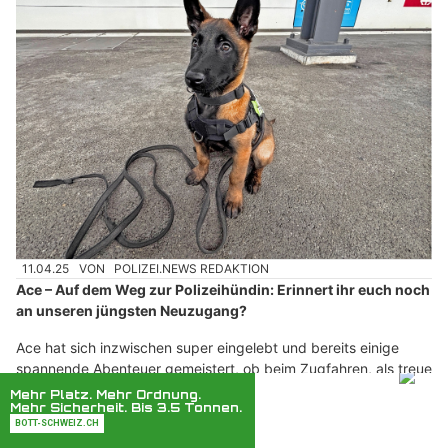
11.04.25
VON
POLIZEI.NEWS REDAKTION
Ace – Auf dem Weg zur Polizeihündin: Erinnert ihr euch noch
an unseren jüngsten Neuzugang?
Ace hat sich inzwischen super eingelebt und bereits einige
spannende Abenteuer gemeistert, ob beim Zugfahren, als treue
Begleiterin im Baumarkt oder bei ihren ersten Schritten im Wald.
Weiterlesen