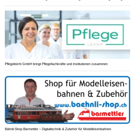
Pflegeleicht GmbH bringt Pflegefachkräfte und Institutionen zusammen
Bähnli-Shop Barmettler – Digitaltechnik & Zubehör für Modelleisenbahnen