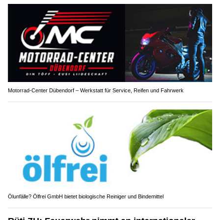
Motorrad-Center Dübendorf – Werkstatt für Service, Reifen und Fahrwerk
Ölunfälle? Ölfrei GmbH bietet biologische Reiniger und Bindemittel