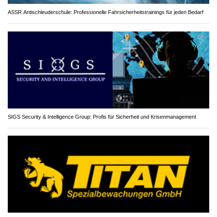
ASSR Antischleuderschule: Professionelle Fahrsicherheitstrainings für jeden Bedarf
SIGS Security & Intelligence Group: Profis für Sicherheit und Krisenmanagement