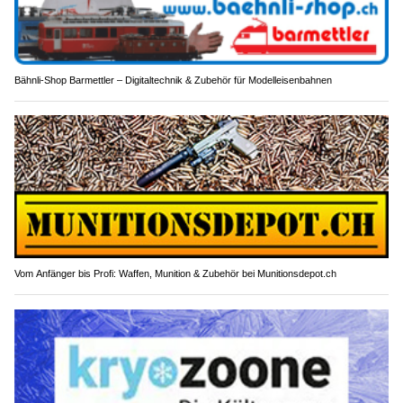
Bähnli-Shop Barmettler – Digitaltechnik & Zubehör für Modelleisenbahnen
Vom Anfänger bis Profi: Waffen, Munition & Zubehör bei Munitionsdepot.ch