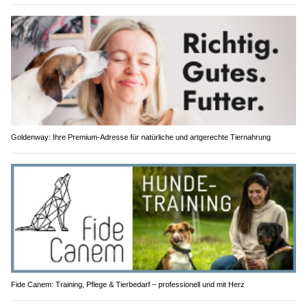
Goldenway: Ihre Premium-Adresse für natürliche und artgerechte Tiernahrung
Fide Canem: Training, Pflege & Tierbedarf – professionell und mit Herz