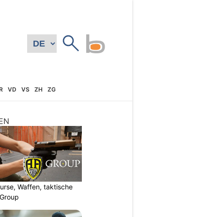
R
VD
VS
ZH
ZG
EN
urse, Waffen, taktische
-Group