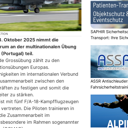
SAPHIR Sicherheits
KTION
Transport: Ihre Sich
3. Oktober 2025 nimmt die
um an der multinationalen Übung
(Portugal) teil.
nde Grossübung zählt zu den
tionsübungen Europas.
Fähigkeiten im internationalen Verbund
 Zusammenarbeit zwischen den
ASSR Antischleuders
Fahrsicherheitstrain
räften zu festigen und somit die
iter zu stärken.
ist mit fünf F/A-18-Kampfflugzeugen
 vertreten. Die Piloten trainieren in
 die Zusammenarbeit im
 insbesondere im Rahmen sogenannter