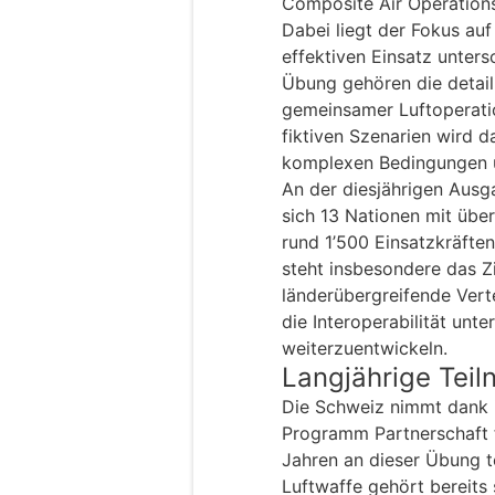
Composite Air Operatio
Dabei liegt der Fokus au
effektiven Einsatz untersc
Übung gehören die detai
gemeinsamer Luftoperatio
fiktiven Szenarien wird d
komplexen Bedingungen ü
An der diesjährigen Ausg
sich 13 Nationen mit üb
rund 1’500 Einsatzkräft
steht insbesondere das Z
länderübergreifende Vert
die Interoperabilität unt
weiterzuentwickeln.
Langjährige Tei
Die Schweiz nimmt dank i
Programm Partnerschaft fü
Jahren an dieser Übung te
Luftwaffe gehört bereits