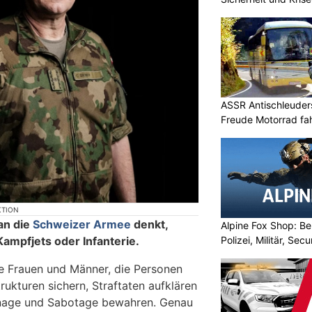
ASSR Antischleuders
Freude Motorrad fa
KTION
an die
Schweizer Armee
denkt,
Alpine Fox Shop: Be
Kampfjets oder Infanterie.
Polizei, Militär, Sec
ne Frauen und Männer, die Personen
trukturen sichern, Straftaten aufklären
onage und Sabotage bewahren. Genau