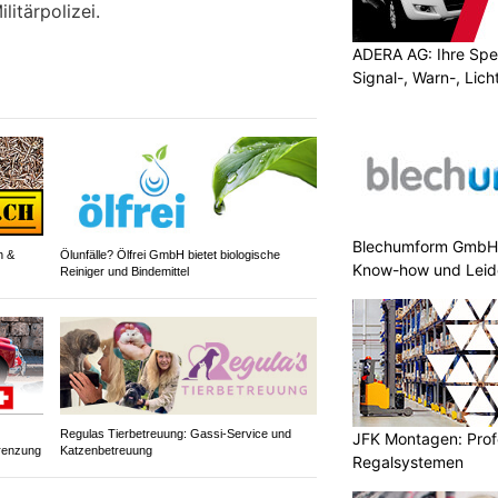
litärpolizei.
ADERA AG: Ihre Spez
Signal-, Warn-, Lic
Blechumform GmbH:
n &
Ölunfälle? Ölfrei GmbH bietet biologische
Know-how und Leid
Reiniger und Bindemittel
Regulas Tierbetreuung: Gassi-Service und
JFK Montagen: Prof
renzung
Katzenbetreuung
Regalsystemen