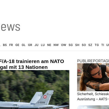
L
BS
FR
GE
GL
GR
JU
LU
NE
NW
OW
SG
SH
SO
SZ
TG
TI
U
F/A-18 trainieren am NATO
PUBLIREPORTAG
ugal mit 13 Nationen
Sicherheit, Schiessk
Ausrüstung – AATS