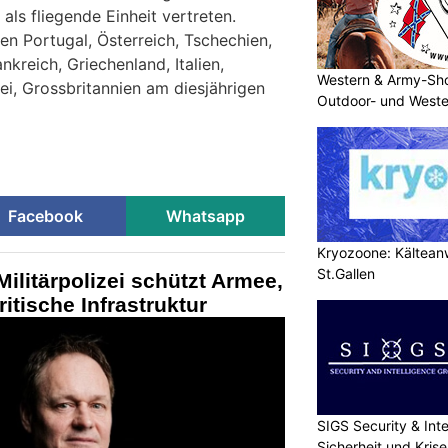
 als fliegende Einheit vertreten.
 Portugal, Österreich, Tschechien,
nkreich, Griechenland, Italien,
Western & Army-Sho
ei, Grossbritannien am diesjährigen
Outdoor- und Weste
Facebook
Whatsapp
Kryozoone: Kältea
St.Gallen
ilitärpolizei schützt Armee,
itische Infrastruktur
SIGS Security & Inte
Sicherheit und Kri