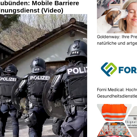
aubünden: Mobile Barriere
dnungsdienst (Video)
Goldenway: Ihre Pr
natürliche und artg
Forni Medical: Hochw
Gesundheitsdienstle