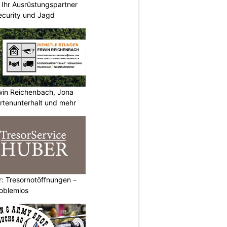
Ihr Ausrüstungspartner
 Security und Jagd
rwin Reichenbach, Jona
tenunterhalt und mehr
: Tresornotöffnungen –
roblemlos