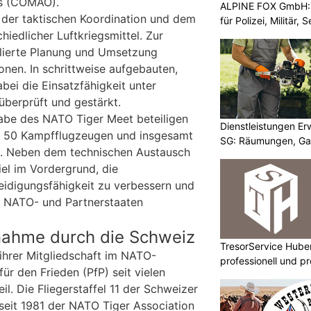
ns (COMAO).
ALPINE FOX GmbH: 
f der taktischen Koordination und dem
für Polizei, Militär,
hiedlicher Luftkriegsmittel. Zur
llierte Planung und Umsetzung
nen. In schrittweise aufgebauten,
abei die Einsatzfähigkeit unter
berprüft und gestärkt.
abe des NATO Tiger Meet beteiligen
Dienstleistungen E
er 50 Kampfflugzeugen und insgesamt
SG: Räumungen, Gar
en. Neben dem technischen Austausch
iel im Vordergrund, die
eidigungsfähigkeit zu verbessern und
er NATO- und Partnerstaaten
lnahme durch die Schweiz
TresorService Huber
hrer Mitgliedschaft im NATO-
professionell und p
r den Frieden (PfP) seit vielen
il. Die Fliegerstaffel 11 der Schweizer
 seit 1981 der NATO Tiger Association