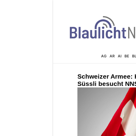
AG
AR
AI
BE
B
Schweizer Armee:
Süssli besucht NN