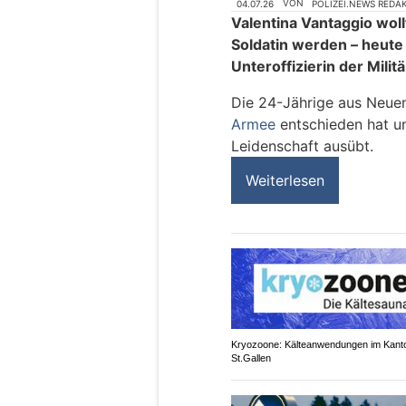
04.07.26
VON
POLIZEI.NEWS REDA
Valentina Vantaggio wol
Soldatin werden – heute 
Unteroffizierin der Militä
Die 24-Jährige aus Neuenb
Armee
entschieden hat un
Leidenschaft ausübt.
Weiterlesen
Kryozoone: Kälteanwendungen im Kant
St.Gallen