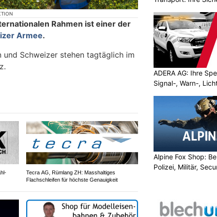
KTION
ternationalen Rahmen ist einer der
izer Armee
.
 und Schweizer stehen tagtäglich im
z.
ADERA AG: Ihre Spez
Signal-, Warn-, Lic
Alpine Fox Shop: Be
Polizei, Militär, Sec
hl-
Tecra AG, Rümlang ZH: Masshaltiges
Flachschleifen für höchste Genauigkeit