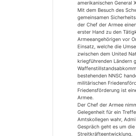
amerikanischen General X
Mit dem Besuch des Sch
gemeinsamen Sicherheitsz
der Chef der Armee einen
erster Hand zu den Tätig
Armeeangehörigen vor Ort
Einsatz, welche die Ums
zwischen dem United Na
kriegführenden Ländern 
Waffenstillstandsabkomme
bestehenden NNSC handel
militärischen Friedensför
Friedensförderung ist ein
Armee.
Der Chef der Armee nimmt
Gelegenheit für ein Tref
Amtskollegen wahr, Admi
Gespräch geht es um die 
Streitkräfteentwicklung.