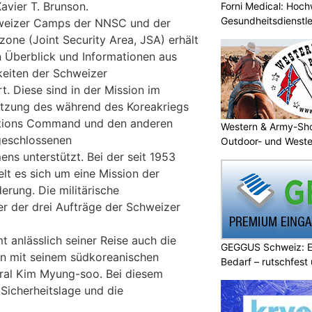
avier T. Brunson.
Forni Medical: Hochw
Gesundheitsdienstle
weizer Camps der NNSC und der
one (Joint Security Area, JSA) erhält
 Überblick und Informationen aus
keiten der Schweizer
. Diese sind in der Mission im
etzung des während des Koreakriegs
tions Command und den anderen
Western & Army-Sho
geschlossenen
Outdoor- und Weste
ns unterstützt. Bei der seit 1953
t es sich um eine Mission der
derung. Die militärische
er der drei Aufträge der Schweizer
 anlässlich seiner Reise auch die
GEGGUS Schweiz: E
fen mit seinem südkoreanischen
Bedarf – rutschfest
ral Kim Myung-soo. Bei diesem
Sicherheitslage und die