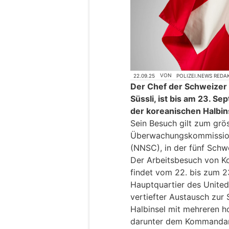
22.09.25
VON
POLIZEI.NEWS REDA
Der Chef der Schweize
Süssli, ist bis am 23. S
der koreanischen Halbin
Sein Besuch gilt zum grös
Überwachungskommission 
(NNSC), in der fünf Schwe
Der Arbeitsbesuch von 
findet vom 22. bis zum 2
Hauptquartier des Unite
vertiefter Austausch zur 
Halbinsel mit mehreren h
darunter dem Kommanda