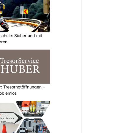
chule: Sicher und mit
hren
: Tresornotöffnungen –
roblemlos