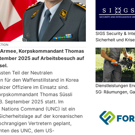
SIGS Security & Inte
Sicherheit und Kri
KTION
r Armee, Korpskommandant Thomas
eptember 2025 auf Arbeitsbesuch auf
sel.
sten Teil der Neutralen
für den Waffenstillstand in Korea
Dienstleistungen E
izer Offiziere im Einsatz sind.
SG: Räumungen, Gar
Korpskommandant Thomas Süssli
3. September 2025 statt. Im
d Nations Command (UNC) ist ein
Sicherheitslage auf der koreanischen
ochrangigen Vertretern geplant,
nten des UNC, dem US-