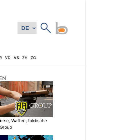
R
VD
VS
ZH
ZG
EN
urse, Waffen, taktische
-Group