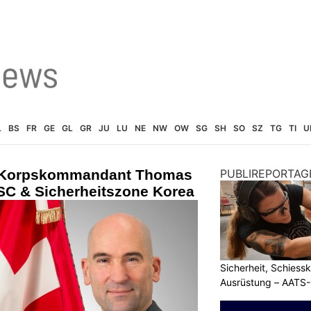
L
BS
FR
GE
GL
GR
JU
LU
NE
NW
OW
SG
SH
SO
SZ
TG
TI
U
 Korpskommandant Thomas
PUBLIREPORTAG
SC & Sicherheitszone Korea
Sicherheit, Schiessk
Ausrüstung – AATS