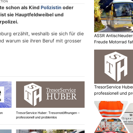
KTION
lte schon als Kind
Polizistin
oder
ist sie Hauptfeldweibel und
rpolizei.
urg erzählt, weshalb sie sich für die
ASSR Antischleuders
d warum sie ihren Beruf mit grosser
Freude Motorrad fa
TresorService Huber
professionell und p
on
TresorService Huber: Tresornotöffnungen –
professionell und problemlos