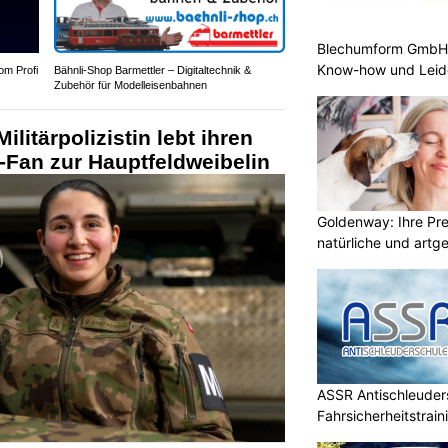
Blechumform GmbH:
Know-how und Leid
om Profi
Bähnli-Shop Barmettler – Digitaltechnik &
Zubehör für Modelleisenbahnen
litärpolizistin lebt ihren
-Fan zur Hauptfeldweibelin
Goldenway: Ihre Pr
natürliche und artg
ASSR Antischleuders
Fahrsicherheitstrain