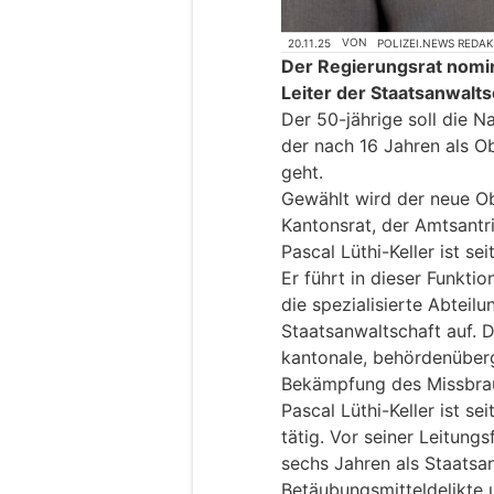
20.11.25
VON
POLIZEI.NEWS REDA
Der Regierungsrat nomini
Leiter der Staatsanwalts
Der 50-jährige soll die N
der nach 16 Jahren als O
geht.
Gewählt wird der neue O
Kantonsrat, der Amtsantri
Pascal Lüthi-Keller ist se
Er führt in dieser Funkti
die spezialisierte Abteilu
Staatsanwaltschaft auf. 
kantonale, behördenüber
Bekämpfung des Missbrau
Pascal Lüthi-Keller ist se
tätig. Vor seiner Leitung
sechs Jahren als Staats
Betäubungsmitteldelikte u