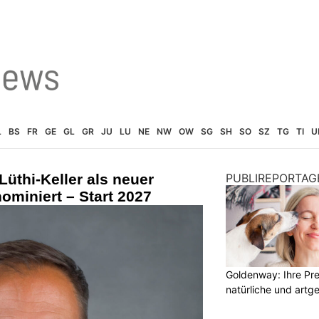
L
BS
FR
GE
GL
GR
JU
LU
NE
NW
OW
SG
SH
SO
SZ
TG
TI
U
Lüthi-Keller als neuer
PUBLIREPORTAG
ominiert – Start 2027
Goldenway: Ihre Pr
natürliche und artg