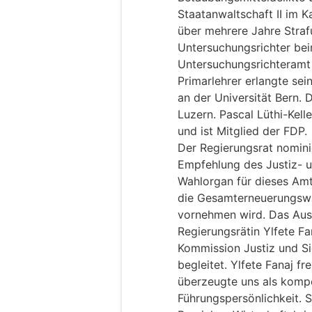
Staatanwaltschaft II im Ka
über mehrere Jahre Straf
Untersuchungsrichter be
Untersuchungsrichteramt 
Primarlehrer erlangte sei
an der Universität Bern. 
Luzern. Pascal Lüthi-Kelle
und ist Mitglied der FDP.
Der Regierungsrat nomini
Empfehlung des Justiz- 
Wahlorgan für dieses Amt
die Gesamterneuerungswa
vornehmen wird. Das Aus
Regierungsrätin Ylfete Fa
Kommission Justiz und Sic
begleitet. Ylfete Fanaj fre
überzeugte uns als komp
Führungspersönlichkeit. S