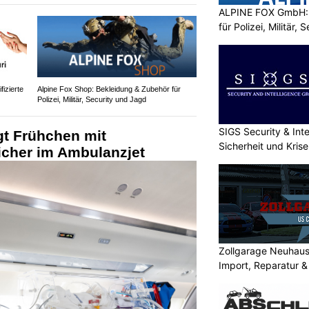
ALPINE FOX GmbH: 
für Polizei, Militär,
fizierte
Alpine Fox Shop: Bekleidung & Zubehör für
Polizei, Militär, Security und Jagd
SIGS Security & Inte
gt Frühchen mit
Sicherheit und Kri
icher im Ambulanzjet
Zollgarage Neuhau
Import, Reparatur &