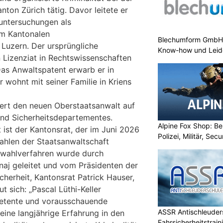
nton Zürich tätig. Davor leitete er
untersuchungen als
im Kantonalen
Blechumform GmbH:
Luzern. Der ursprüngliche
Know-how und Leid
n Lizenziat in Rechtswissenschaften
Das Anwaltspatent erwarb er in
r wohnt mit seiner Familie in Kriens
ert den neuen Oberstaatsanwalt auf
und Sicherheitsdepartementes.
Alpine Fox Shop: Be
 ist der Kantonsrat, der im Juni 2026
Polizei, Militär, Sec
hlen der Staatsanwaltschaft
wahlverfahren wurde durch
naj geleitet und vom Präsidenten der
herheit, Kantonsrat Patrick Hauser,
ut sich: „Pascal Lüthi-Keller
etente und vorausschauende
ASSR Antischleuders
eine langjährige Erfahrung in den
Fahrsicherheitstrain