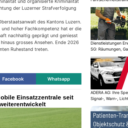
inalität und organisierte Kriminalität
ichtung der Luzerner Strafverfolgung
1 Oberstaatsanwalt des Kantons Luzern.
und hoher Fachkompetenz hat er die
aft nachhaltig geprägt und geniesst
z hinaus grosses Ansehen. Ende 2026
Dienstleistungen E
enten Ruhestand treten.
SG: Räumungen, Gar
Facebook
Whatsapp
ADERA AG: Ihre Spez
obile Einsatzzentrale seit
Signal-, Warn-, Lic
weiterentwickelt