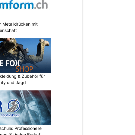
 Metalldrücken mit
enschaft
kleidung & Zubehör für
urity und Jagd
chule: Professionelle
ings für jeden Bedarf