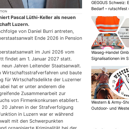
GEGGUS Schweiz: E
Bedarf – rutschfest
KTION
ert Pascal Lüthi-Keller als neuen
chaft Luzern.
achfolge von Daniel Burri antreten,
berstaatsanwalt Ende 2026 in Pension
berstaatsanwalt im Juni 2026 vom
Waseg-Handel GmbH:
tt findet am 1. Januar 2027 statt.
Signalisationen im 
it neun Jahren Leitender Staatsanwalt.
on Wirtschaftsstrafverfahren und baute
ng für Wirtschaftsdelikte der Luzerner
Dabei hat er unter anderem die
greifende Zusammenarbeit zur
chs von Firmenkonkursen etabliert.
Western & Army-Sho
it 20 Jahren in der Strafverfolgung
Outdoor- und Weste
sfunktion in Luzern war er während
anwalt mit den Schwerpunkten
nd organisierte Kriminalität bei der