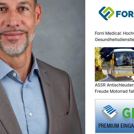
Forni Medical: Hochw
Gesundheitsdienstle
ASSR Antischleuders
Freude Motorrad fa