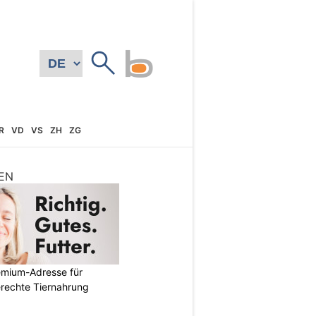
R
VD
VS
ZH
ZG
EN
emium-Adresse für
erechte Tiernahrung