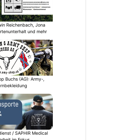
rwin Reichenbach, Jona
tenunterhalt und mehr
p Buchs (AG): Army-,
rnbekleidung
dienst / SAPHIR Medical
erheit im Fokus