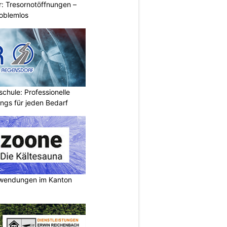
: Tresornotöffnungen –
roblemlos
chule: Professionelle
ings für jeden Bedarf
nwendungen im Kanton