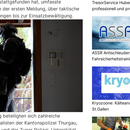
stattgefunden hat, umfasste
TresorService Huber
 der ersten Meldung, über taktische
professionell und p
ngen bis zur Einsatzbewältigung.
ASSR Antischleuders
Fahrsicherheitstrain
Kryozoone: Kältea
St.Gallen
beteiligten sich zahlreiche
alisten der Kantonspolizei Thurgau,
 und der Zuger Polizei. Unterstützt