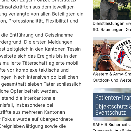
Einsatzkräften aus dem jeweiligen
ng verlangte von allen Beteiligten ein
, Professionalität, Flexibilität und
Dienstleistungen E
SG: Räumungen, Gar
 die Entführung und Geiselnahme
rdergrund. Die ersten Meldungen
ast zeitgleich in den Kantonen Tessin
weitete sich das Ereignis bis in den
imulierte Täterschaft agierte mobil
äfte vor komplexe taktische und
Western & Army-Sho
ngen. Nach intensiven polizeilichen
Outdoor- und Weste
esamthaft sieben Täter schliesslich
che Opfer befreit werden.
 stand die interkantonale
isfall, insbesondere bei
kräfte aus mehreren Kantonen
r Fokus wurde auf übergeordnete
SAPHIR Sicherheits
 Ereignisbewältigung sowie die
Transport: Ihre Sich