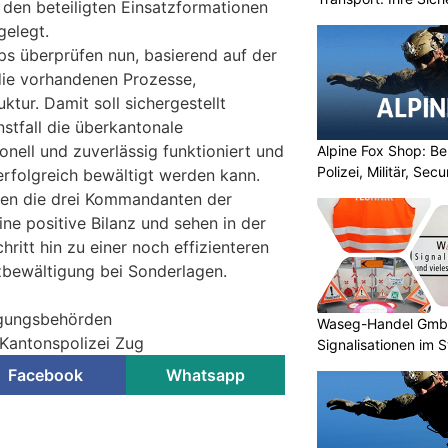
den beteiligten Einsatzformationen
gelegt.
rps überprüfen nun, basierend auf der
ie vorhandenen Prozesse,
uktur. Damit soll sichergestellt
stfall die überkantonale
nell und zuverlässig funktioniert und
Alpine Fox Shop: Be
Polizei, Militär, Sec
rfolgreich bewältigt werden kann.
ehen die drei Kommandanten der
ine positive Bilanz und sehen in der
ritt hin zu einer noch effizienteren
zbewältigung bei Sonderlagen.
lgungsbehörden
Waseg-Handel GmbH:
 Kantonspolizei Zug
Signalisationen im 
Facebook
Whatsapp