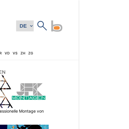
R
VD
VS
ZH
ZG
EN
essionelle Montage von