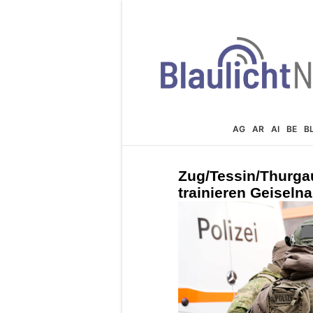
AG
AR
AI
BE
B
Zug/Tessin/Thurgau
trainieren Geisel