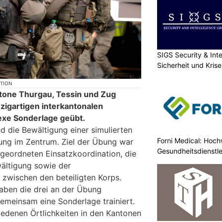
SIGS Security & Inte
Sicherheit und Kri
KTION
ntone Thurgau, Tessin und Zug
nzigartigen interkantonalen
xe Sonderlage geübt.
 die Bewältigung einer simulierten
Forni Medical: Hochw
ung im Zentrum. Ziel der Übung war
Gesundheitsdienstle
geordneten Einsatzkoordination, die
ältigung sowie der
zwischen den beteiligten Korps.
haben die drei an der Übung
gemeinsam eine Sonderlage trainiert.
iedenen Örtlichkeiten in den Kantonen