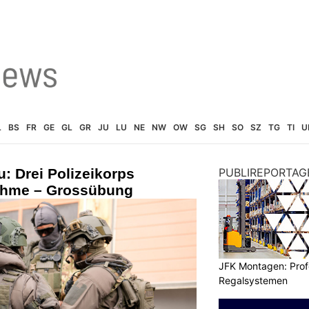
L
BS
FR
GE
GL
GR
JU
LU
NE
NW
OW
SG
SH
SO
SZ
TG
TI
U
: Drei Polizeikorps
PUBLIREPORTAG
nahme – Grossübung
JFK Montagen: Prof
Regalsystemen