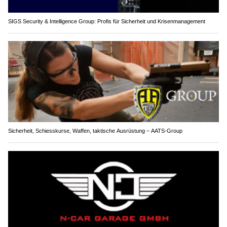
SIGS Security & Intelligence Group: Profis für Sicherheit und Krisenmanagement
Sicherheit, Schiesskurse, Waffen, taktische Ausrüstung – AATS-Group