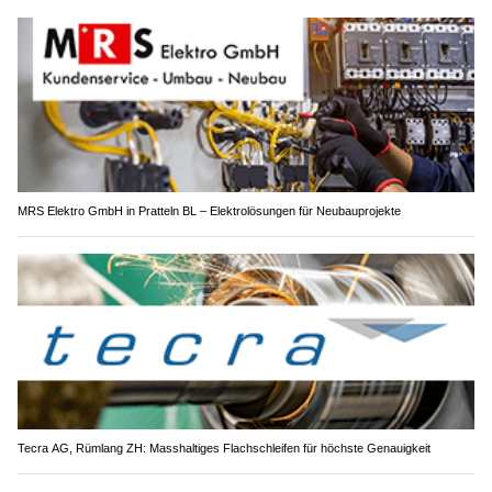
MRS Elektro GmbH in Pratteln BL – Elektrolösungen für Neubauprojekte
Tecra AG, Rümlang ZH: Masshaltiges Flachschleifen für höchste Genauigkeit