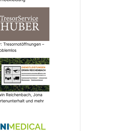
: Tresornotöffnungen –
roblemlos
rwin Reichenbach, Jona
tenunterhalt und mehr