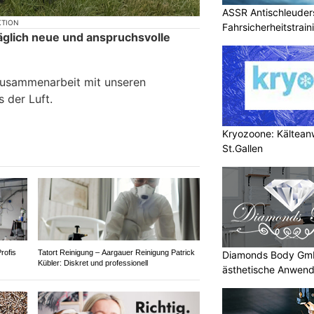
ASSR Antischleuders
KTION
Fahrsicherheitstrain
täglich neue und anspruchsvolle
Zusammenarbeit mit unseren
 der Luft.
Kryozoone: Kältea
St.Gallen
rofis
Tatort Reinigung – Aargauer Reinigung Patrick
Diamonds Body GmbH
Kübler: Diskret und professionell
ästhetische Anwen