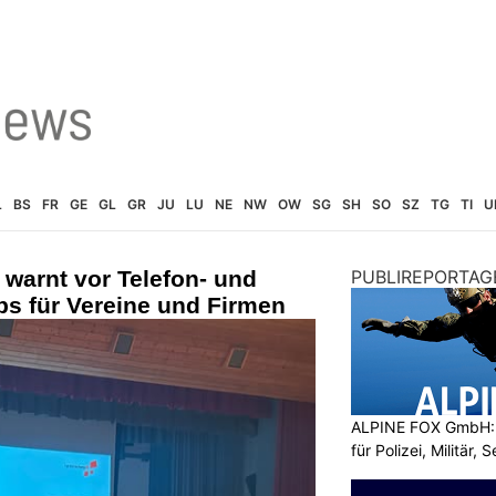
L
BS
FR
GE
GL
GR
JU
LU
NE
NW
OW
SG
SH
SO
SZ
TG
TI
U
 warnt vor Telefon- und
PUBLIREPORTAG
ps für Vereine und Firmen
ALPINE FOX GmbH: 
für Polizei, Militär,