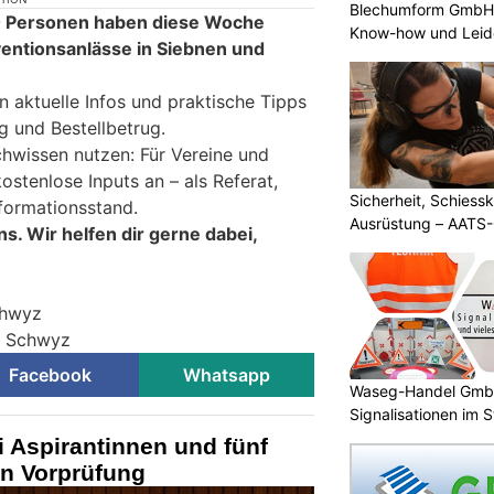
Blechumform GmbH:
0 Personen haben diese Woche
Know-how und Leid
ventionsanlässe in Siebnen und
n aktuelle Infos und praktische Tipps
g und Bestellbetrug.
hwissen nutzen: Für Vereine und
stenlose Inputs an – als Referat,
Sicherheit, Schiessk
formationsstand.
Ausrüstung – AATS
ns. Wir helfen dir gerne dabei,
chwyz
ei Schwyz
Facebook
Whatsapp
Waseg-Handel GmbH:
Signalisationen im 
 Aspirantinnen und fünf
rn Vorprüfung