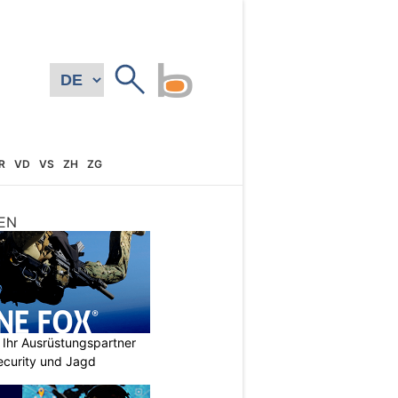
R
VD
VS
ZH
ZG
EN
Ihr Ausrüstungspartner
 Security und Jagd