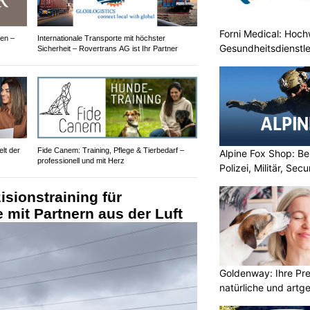
Forni Medical: Hochw
gen –
Internationale Transporte mit höchster
Gesundheitsdienstle
Sicherheit – Rovertrans AG ist Ihr Partner
lt der
Fide Canem: Training, Pflege & Tierbedarf –
Alpine Fox Shop: Be
professionell und mit Herz
Polizei, Militär, Sec
sionstraining für
 mit Partnern aus der Luft
Goldenway: Ihre Pr
natürliche und artg