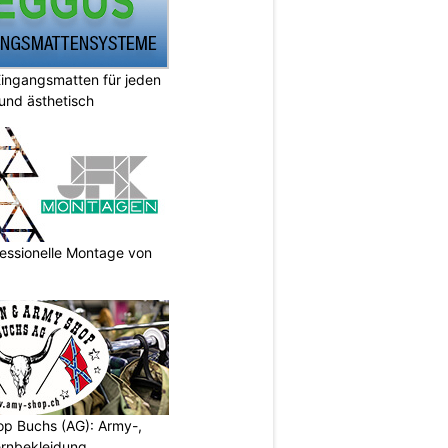
ingangsmatten für jeden
 und ästhetisch
essionelle Montage von
p Buchs (AG): Army-,
rnbekleidung