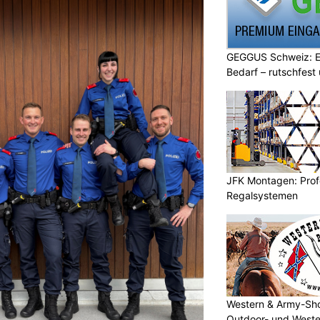
GEGGUS Schweiz: E
Bedarf – rutschfest
JFK Montagen: Prof
Regalsystemen
Western & Army-Sho
Outdoor- und Weste