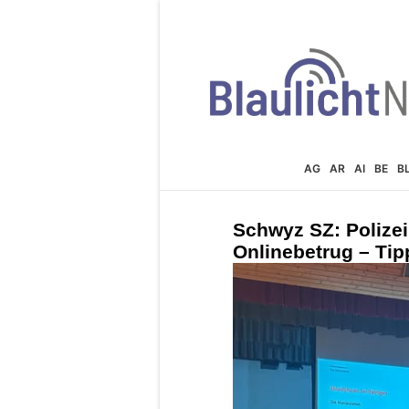
AG
AR
AI
BE
B
Schwyz SZ: Polizei
Onlinebetrug – Tip