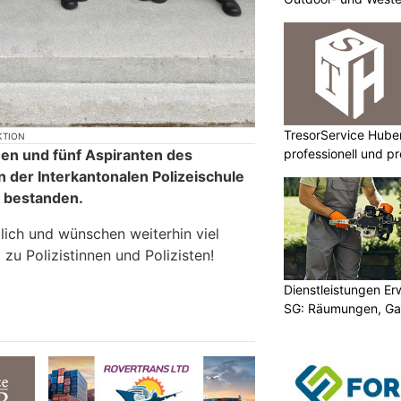
TresorService Huber
KTION
en und fünf Aspiranten des
professionell und p
 der Interkantonalen Polizeischule
g bestanden.
zlich und wünschen weiterhin viel
 zu Polizistinnen und Polizisten!
Dienstleistungen E
SG: Räumungen, Gar