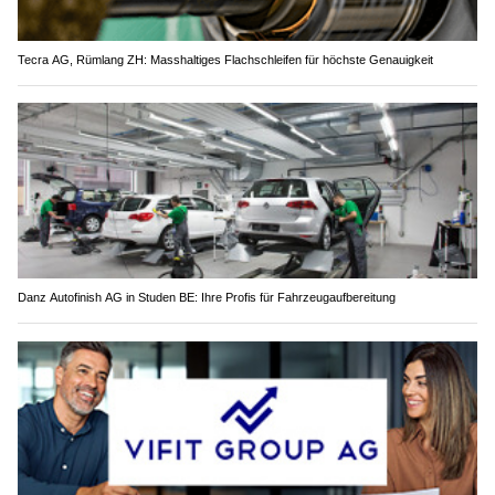
Tecra AG, Rümlang ZH: Masshaltiges Flachschleifen für höchste Genauigkeit
Danz Autofinish AG in Studen BE: Ihre Profis für Fahrzeugaufbereitung