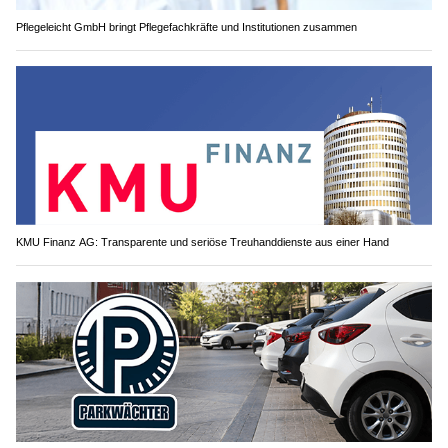
Pflegeleicht GmbH bringt Pflegefachkräfte und Institutionen zusammen
KMU Finanz AG: Transparente und seriöse Treuhanddienste aus einer Hand