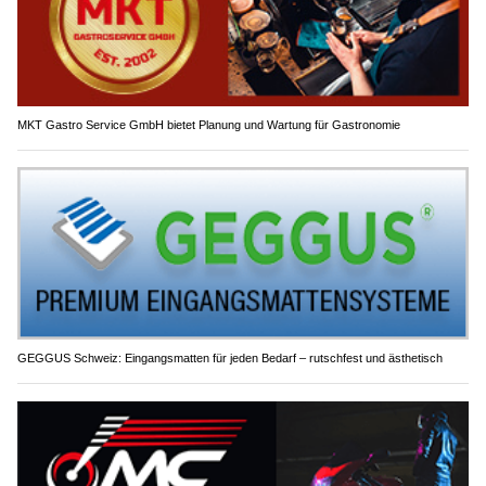
MKT Gastro Service GmbH bietet Planung und Wartung für Gastronomie
GEGGUS Schweiz: Eingangsmatten für jeden Bedarf – rutschfest und ästhetisch