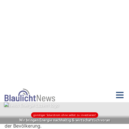
Oberes Fricktal mit rund 3’050 bearbeiteten Fällen im
Vergleich zum Vorjahr nochmals um 5,5% zu. Aufgrund
des erfolgreichen Personalaufwuchses im Korps der
Repol unteres Fricktal, konnten die
Unterstützungsleistungen durch die Polizei Oberes
Fricktal bis Ende August sukzessive abgebaut werden.
Polizeichef Oblt Werner Bertschi dankte dem Korps
der Polizei Oberes Fricktal für die im vergangenen
Jahr geleistete Arbeit.
Als politischer Vertreter nahm der Vize-Präsident des
Behördenausschusses der Polizei Oberes Fricktal, Alt-
Stadtammann Herbert Weiss, Laufenburg, am Rapport
teil. In seiner Ansprache dankte er, im Namen des
Behördenausschusses, dem ganzen Polizeikorps für
dessen Einsatz zur Gewährleistung der Sicherheit im
ganzen Fricktal. Mit diesem Einsatz, oftmals unter
schwierigen Rahmenbedingungen, leistet das Korps
einen sehr wichtigen Beitrag für das Sicherheitsgefühl
der Bevölkerung.