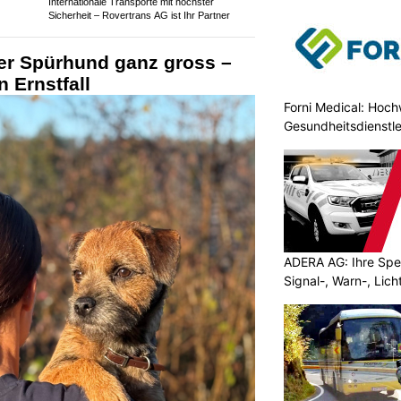
Internationale Transporte mit höchster
Sicherheit – Rovertrans AG ist Ihr Partner
ner Spürhund ganz gross –
 Ernstfall
Forni Medical: Hochw
Gesundheitsdienstle
ADERA AG: Ihre Spez
Signal-, Warn-, Lic