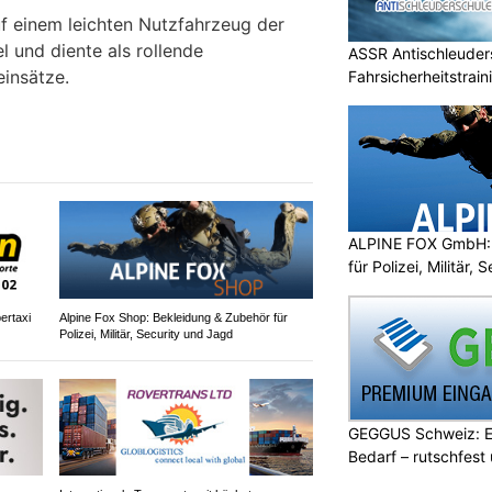
f einem leichten Nutzfahrzeug der
und diente als rollende
ASSR Antischleuders
einsätze.
Fahrsicherheitstrain
ALPINE FOX GmbH: 
für Polizei, Militär,
ertaxi
Alpine Fox Shop: Bekleidung & Zubehör für
Polizei, Militär, Security und Jagd
GEGGUS Schweiz: E
Bedarf – rutschfest