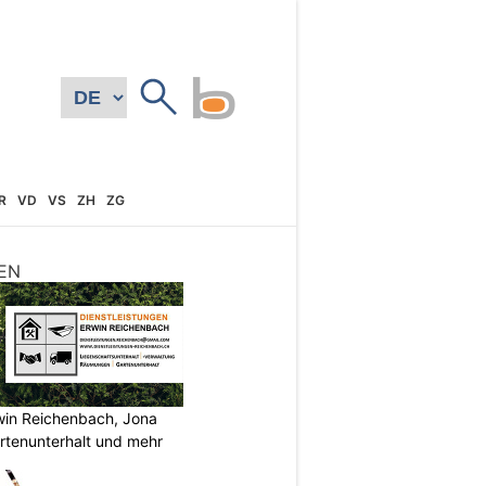
R
VD
VS
ZH
ZG
EN
rwin Reichenbach, Jona
tenunterhalt und mehr