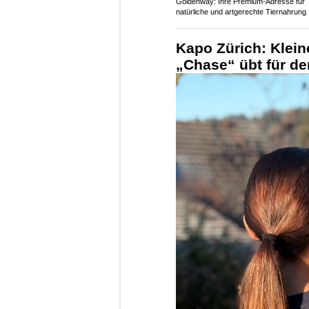
Goldenway: Ihre Premium-Adresse für
natürliche und artgerechte Tiernahrung
Kapo Zürich: Klei
„Chase“ übt für den