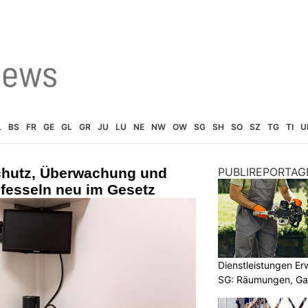
L
BS
FR
GE
GL
GR
JU
LU
NE
NW
OW
SG
SH
SO
SZ
TG
TI
U
chutz, Überwachung und
PUBLIREPORTAG
sfesseln neu im Gesetz
Dienstleistungen E
SG: Räumungen, Gar