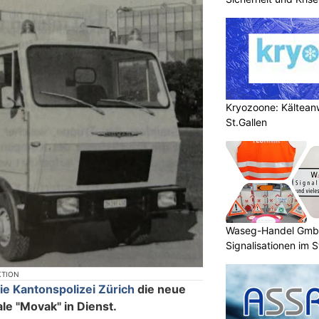
Kryozoone: Kältea
St.Gallen
Waseg-Handel GmbH:
Signalisationen im 
KTION
die Kantonspolizei Zürich
die neue
e "Movak" in Dienst.