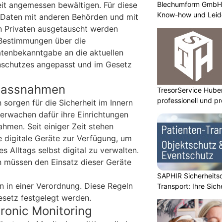
Blechumform GmbH:
it angemessen bewältigen. Für diese
Know-how und Leid
Daten mit anderen Behörden und mit
n Privaten ausgetauscht werden
 Bestimmungen über die
tenbekanntgabe an die aktuellen
schutzes angepasst und im Gesetz
assnahmen
TresorService Huber
professionell und p
 sorgen für die Sicherheit im Innern
erwachen dafür ihre Einrichtungen
hmen. Seit einiger Zeit stehen
e digitale Geräte zur Verfügung, um
s Alltags selbst digital zu verwalten.
n müssen den Einsatz dieser Geräte
SAPHIR Sicherheits
n in einer Verordnung. Diese Regeln
Transport: Ihre Sich
esetz festgelegt werden.
tronic Monitoring