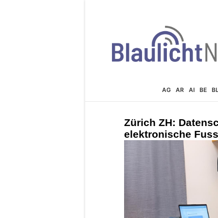
AG
AR
AI
BE
B
Zürich ZH: Datens
elektronische Fus