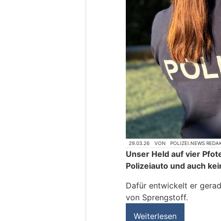
29.03.26
VON
POLIZEI.NEWS REDA
Unser Held auf vier Pfot
Polizeiauto und auch ke
Dafür entwickelt er gera
von Sprengstoff.
Weiterlesen