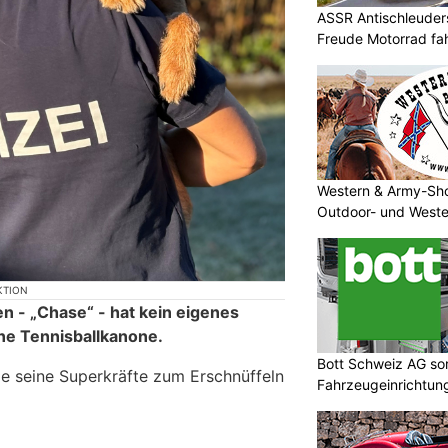
ASSR Antischleuders
Freude Motorrad fa
Western & Army-Sho
Outdoor- und Weste
KTION
en - „Chase“ - hat kein eigenes
ine Tennisballkanone.
Bott Schweiz AG sor
de seine Superkräfte zum Erschnüffeln
Fahrzeugeinrichtu