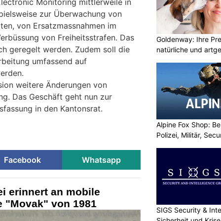
lectronic Monitoring mittlerweile in
ispielsweise zur Überwachung von
oten, von Ersatzmassnahmen im
Verbüssung von Freiheitsstrafen. Das
Goldenway: Ihre Pr
ich geregelt werden. Zudem soll die
natürliche und artg
beitung umfassend auf
erden.
sion weitere Änderungen von
ng. Das Geschäft geht nun zur
fassung in den Kantonsrat.
Alpine Fox Shop: Be
Polizei, Militär, Sec
Facebook
Whatsapp
i erinnert an mobile
 "Movak" von 1981
SIGS Security & Inte
Sicherheit und Kri