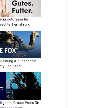
emium-Adresse für
erechte Tiernahrung
kleidung & Zubehör für
urity und Jagd
lligence Group: Profis für
senmanagement