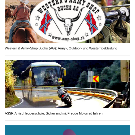
Western & Army-Shop Buchs (AG): Army-, Outdoor- und Westernbekleidung
ASSR Antischleuderschule: Sicher und mit Freude Motorrad fahren