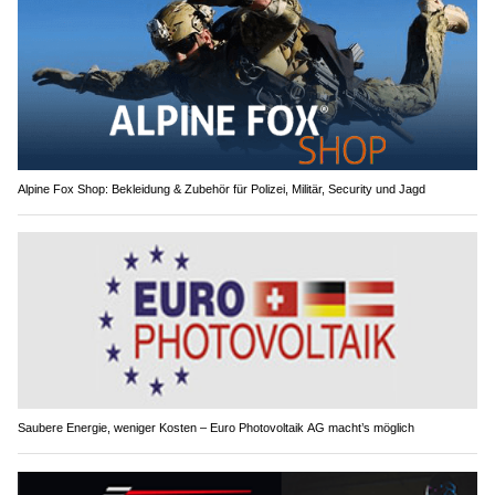
Alpine Fox Shop: Bekleidung & Zubehör für Polizei, Militär, Security und Jagd
Saubere Energie, weniger Kosten – Euro Photovoltaik AG macht’s möglich