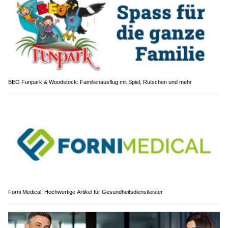
Alpine Fox Shop: Bekleidung & Zubehör für Polizei, Militär, Security und Jagd
BEO Funpark & Woodstock: Familienausflug mit Spiel, Rutschen und mehr