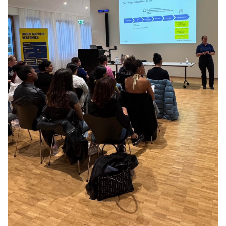
Einbruch-Frühwarnsystem „FR.ED“ von Suritec sorgt für Ihre Sicherheit
Stadt Basel BS: Grosser Andrang beim ersten
Fraueninfoanlass der Kantonspolizei