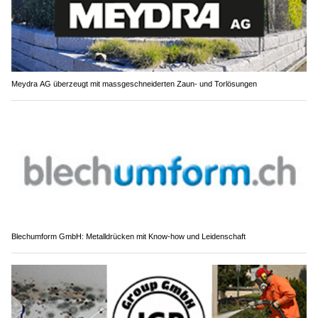
Meydra AG überzeugt mit massgeschneiderten Zaun- und Torlösungen
Blechumform GmbH: Metalldrücken mit Know-how und Leidenschaft