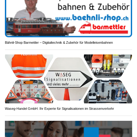
Bähnli-Shop Barmettler – Digitaltechnik & Zubehör für Modelleisenbahnen
Waseg-Handel GmbH: Ihr Experte für Signalisationen im Strassenverkehr