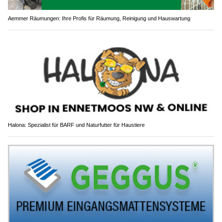
Aemmer Räumungen: Ihre Profis für Räumung, Reinigung und Hauswartung
Halona: Spezialist für BARF und Naturfutter für Haustiere