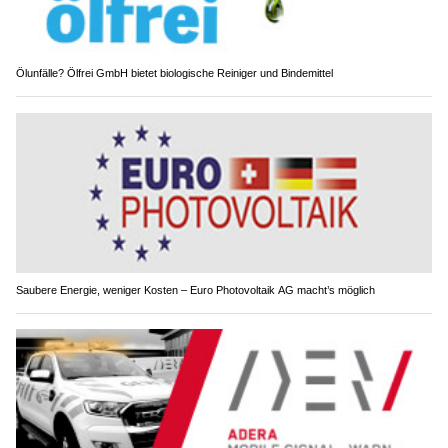
Ölunfälle? Ölfrei GmbH bietet biologische Reiniger und Bindemittel
Saubere Energie, weniger Kosten – Euro Photovoltaik AG macht’s möglich