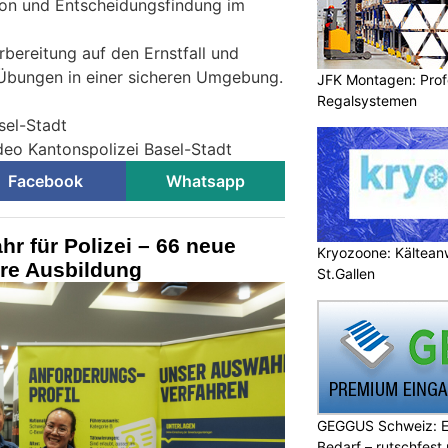
on und Entscheidungsfindung im
rbereitung auf den Ernstfall und
 Übungen in einer sicheren Umgebung.
JFK Montagen: Prof
Regalsystemen
sel-Stadt
ideo Kantonspolizei Basel-Stadt
Facebook
Whatsapp
hr für Polizei – 66 neue
Kryozoone: Kältea
hre Ausbildung
St.Gallen
GEGGUS Schweiz: E
Bedarf – rutschfest