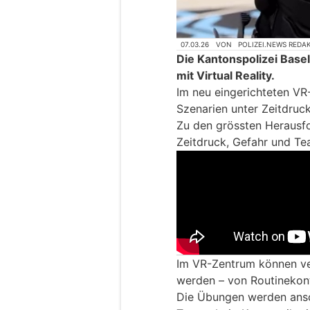
07.03.26
VON
POLIZEI.NEWS REDA
Die Kantonspolizei Basel
mit Virtual Reality.
Im neu eingerichteten VR
Szenarien unter Zeitdruc
Zu den grössten Herausfo
Zeitdruck, Gefahr und Te
Im VR-Zentrum können ver
werden – von Routinekontr
Die Übungen werden ansch