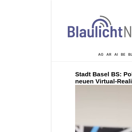
AG
AR
AI
BE
B
Stadt Basel BS: Pol
neuen Virtual-Real