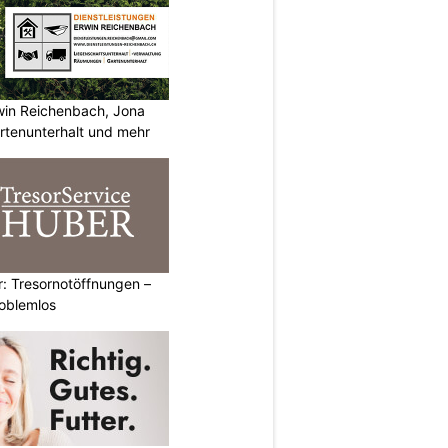
rwin Reichenbach, Jona
tenunterhalt und mehr
: Tresornotöffnungen –
roblemlos