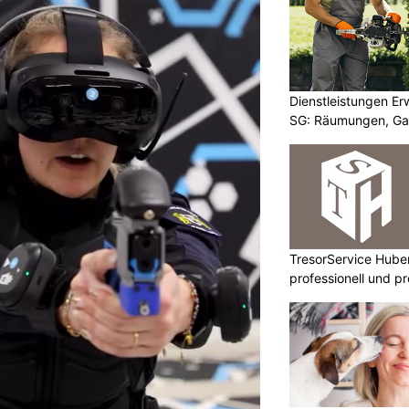
Dienstleistungen E
SG: Räumungen, Gar
TresorService Huber
professionell und p