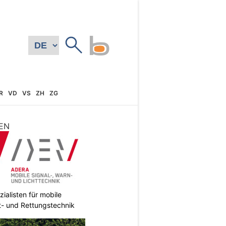
R
VD
VS
ZH
ZG
EN
ialisten für mobile
ht- und Rettungstechnik