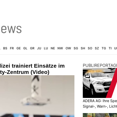
L
BS
FR
GE
GL
GR
JU
LU
NE
NW
OW
SG
SH
SO
SZ
TG
TI
U
izei trainiert Einsätze im
PUBLIREPORTAG
ity-Zentrum (Video)
ADERA AG: Ihre Spez
Signal-, Warn-, Lic