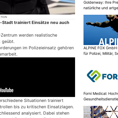
Goldenway: Ihre Pr
natürliche und artg
KTION
-Stadt trainiert Einsätze neu auch
-Zentrum werden realistische
k geübt.
rderungen im Polizeieinsatz gehören
ALPINE FOX GmbH: 
für Polizei, Militär,
amarbeit.
Forni Medical: Hochw
Gesundheitsdienstle
schiedene Situationen trainiert
ollen bis zu kritischen Einsatzlagen.
liessend analysiert. Dabei stehen