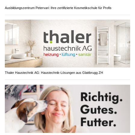
Ausbildungszentrum Petervari: Ihre zertifizierte Kosmetikschule für Profis
Thaler Haustechnik AG: Haustechnik-Lösungen aus Glattbrugg ZH