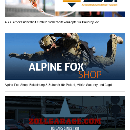
ASBI Arbeitssicherheit GmbH: Sicherheitskonzepte für Bauprojekte
Alpine Fox Shop: Bekleidung & Zubehör für Polizei, Militär, Security und Jagd