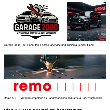
Garage 2000: Taxi-Einbauten, Fahrzeugservice und Tuning aus einer Hand
Remo AG – Hydraulikkompetenz für Landmaschinen, Industrie & Fahrzeugtechnik