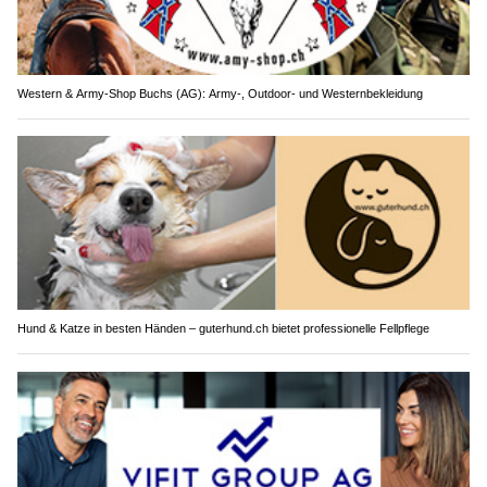
Western & Army-Shop Buchs (AG): Army-, Outdoor- und Westernbekleidung
Hund & Katze in besten Händen – guterhund.ch bietet professionelle Fellpflege