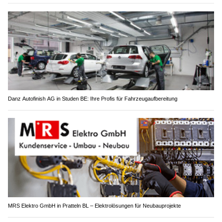
Danz Autofinish AG in Studen BE: Ihre Profis für Fahrzeugaufbereitung
MRS Elektro GmbH in Pratteln BL – Elektrolösungen für Neubauprojekte