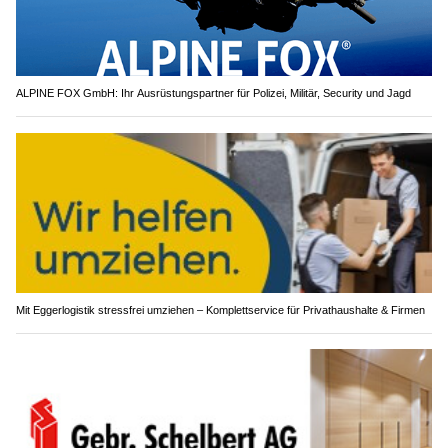
ALPINE FOX GmbH: Ihr Ausrüstungspartner für Polizei, Militär, Security und Jagd
Mit Eggerlogistik stressfrei umziehen – Komplettservice für Privathaushalte & Firmen