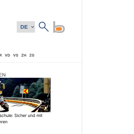
R
VD
VS
ZH
ZG
EN
chule: Sicher und mit
hren