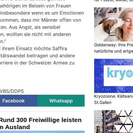
hörigen im Beisein von Frauen
n, insbesondere wenn es um Emotionen
ekommen, dass mir Männer offen von
en. Aus Angst, als sensibel
 wollten sie nicht mit anderen
n.“
Goldenway: Ihre Pr
 ihrem Einsatz möchte Saffira
natürliche und artg
itätswandel beitragen und andere
arriere in der Schweizer Armee zu
© VBS/DDPS
Kryozoone: Kältea
Facebook
Whatsapp
St.Gallen
und 300 Freiwillige leisten
im Ausland