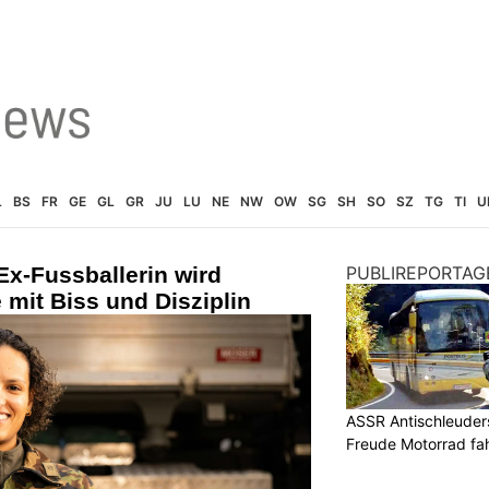
L
BS
FR
GE
GL
GR
JU
LU
NE
NW
OW
SG
SH
SO
SZ
TG
TI
U
x-Fussballerin wird
PUBLIREPORTAG
 mit Biss und Disziplin
ASSR Antischleuders
Freude Motorrad fa