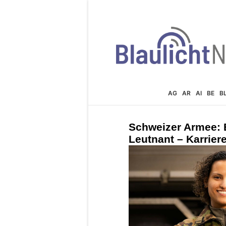
AG
AR
AI
BE
B
Schweizer Armee: E
Leutnant – Karriere