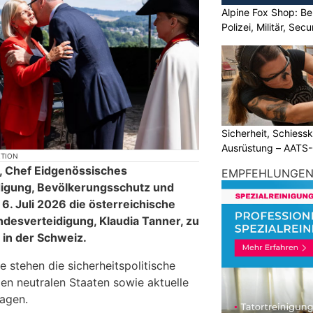
Alpine Fox Shop: Be
Polizei, Militär, Sec
Sicherheit, Schiessk
Ausrüstung – AATS
KTION
r, Chef Eidgenössisches
EMPFEHLUNGE
digung, Bevölkerungsschutz und
6. Juli 2026 die österreichische
ndesverteidigung, Klaudia Tanner, zu
 in der Schweiz.
 stehen die sicherheitspolitische
n neutralen Staaten sowie aktuelle
ragen.