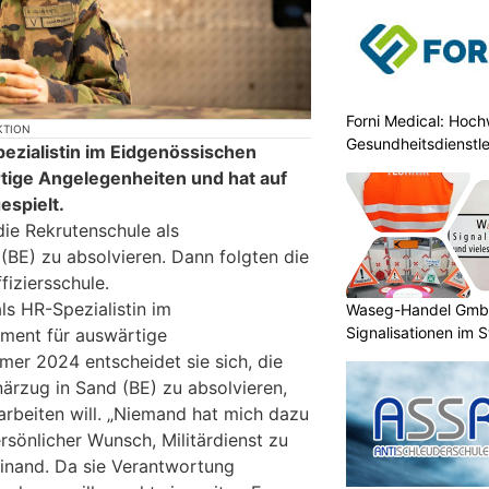
Forni Medical: Hochw
KTION
Gesundheitsdienstle
pezialistin im Eidgenössischen
tige Angelegenheiten und hat auf
espielt.
die Rekrutenschule als
 (BE) zu absolvieren. Dann folgten die
fiziersschule.
als HR-Spezialistin im
Waseg-Handel GmbH:
Signalisationen im 
ment für auswärtige
er 2024 entscheidet sie sich, die
närzug in Sand (BE) zu absolvieren,
 arbeiten will. „Niemand hat mich dazu
rsönlicher Wunsch, Militärdienst zu
Guinand. Da sie Verantwortung