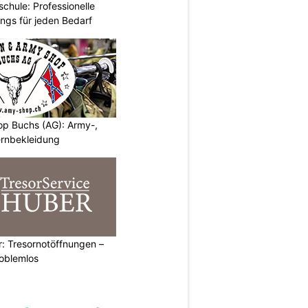
chule: Professionelle
ings für jeden Bedarf
p Buchs (AG): Army-,
rnbekleidung
: Tresornotöffnungen –
roblemlos