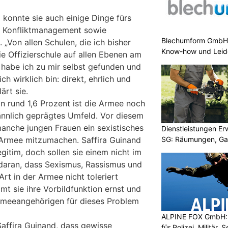
g konnte sie auch einige Dinge fürs
d Konfliktmanagement sowie
Blechumform GmbH:
„Von allen Schulen, die ich bisher
Know-how und Leid
ie Offizierschule auf allen Ebenen am
 habe ich zu mir selbst gefunden und
h wirklich bin: direkt, ehrlich und
ärt sie.
n rund 1,6 Prozent ist die Armee noch
nnlich geprägtes Umfeld. Vor diesem
anche jungen Frauen ein sexistisches
Dienstleistungen E
SG: Räumungen, Gar
 Armee mitzumachen. Saffira Guinand
egitim, doch sollen sie einem nicht im
 daran, dass Sexismus, Rassismus und
Art in der Armee nicht toleriert
mmt sie ihre Vorbildfunktion ernst und
Armeeangehörigen für dieses Problem
ALPINE FOX GmbH: 
Saffira Guinand, dass gewisse
für Polizei, Militär,