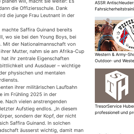
planen will, macht sie weiter: Es
ASSR Antischleuders
 dann die Offiziersschule. Dank
Fahrsicherheitstrain
rd die junge Frau Leutnant in der
 machte Saffira Guinand bereits
ll, wo sie bei den Young Boys, bei
. Mit der Nationalmannschaft von
ihrer Mutter, nahm sie am Afrika-Cup
Western & Army-Sho
t hat ihr zentrale Eigenschaften
Outdoor- und Weste
rbittlichkeit und Ausdauer – wichtige
 der physischen und mentalen
rdiensts.
nten ihrer militärischen Laufbahn
e im Frühling 2025 in der
te. Nach vielen anstrengenden
TresorService Huber
letzter Aufstieg endlos. „In diesem
professionell und p
örper, sondern der Kopf, der nicht
sich Saffira Guinand. In solchen
radschaft äusserst wichtig, damit man