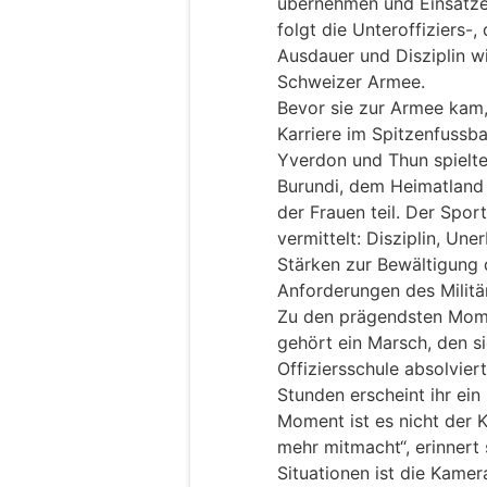
übernehmen und Einsätze 
folgt die Unteroffiziers-,
Ausdauer und Disziplin wi
Schweizer Armee.
Bevor sie zur Armee kam,
Karriere im Spitzenfussba
Yverdon und Thun spielte
Burundi, dem Heimatland 
der Frauen teil. Der Spor
vermittelt: Disziplin, Une
Stärken zur Bewältigung
Anforderungen des Militä
Zu den prägendsten Mome
gehört ein Marsch, den si
Offiziersschule absolvier
Stunden erscheint ihr ein 
Moment ist es nicht der K
mehr mitmacht“, erinnert 
Situationen ist die Kame