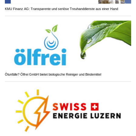
KMU Finanz AG: Transparente und seriöse Treuhanddienste aus einer Hand
Ölunfälle? Ölfrei GmbH bietet biologische Reiniger und Bindemittel