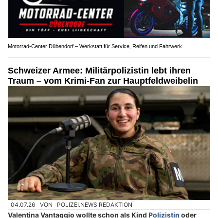
Motorrad-Center Dübendorf – Werkstatt für Service, Reifen und Fahrwerk
Schweizer Armee: Militärpolizistin lebt ihren
Traum – vom Krimi-Fan zur Hauptfeldweibelin
04.07.26
VON
POLIZEI.NEWS REDAKTION
Valentina Vantaggio wollte schon als Kind
Polizistin
oder