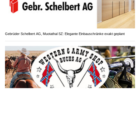
Gebrüder Schelbert AG, Muotathal SZ: Elegante Einbauschränke exakt geplant
Western & Army-Shop Buchs (AG): Army-, Outdoor- und Westernbekleidung