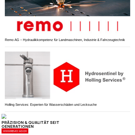
Remo AG – Hydraulikkompetenz für Landmaschinen, Industrie & Fahrzeugtechnik
Holling Services: Experten für Wasserschäden und Lecksuche
Affoltern am Albis ZH: Strahlende Kinderaugen
beim Präventionstag der Polizei in Kinder-Reha