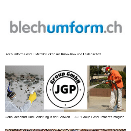
Blechumform GmbH: Metalldrücken mit Know-how und Leidenschaft
Gebäudeschutz und Sanierung in der Schweiz – JGP Group GmbH macht’s möglich