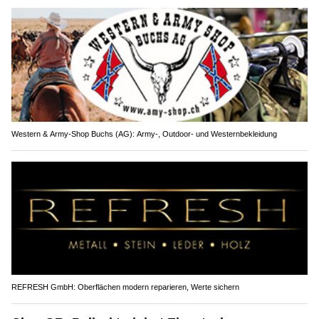
Western & Army-Shop Buchs (AG): Army-, Outdoor- und Westernbekleidung
REFRESH GmbH: Oberflächen modern reparieren, Werte sichern