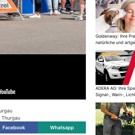
Goldenway: Ihre Pr
natürliche und artg
ADERA AG: Ihre Spez
Signal-, Warn-, Lic
hurgau
i Thurgau
Facebook
Whatsapp