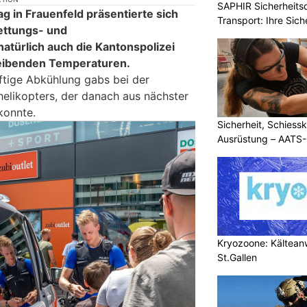
SAPHIR Sicherheits
g in Frauenfeld präsentierte sich
Transport: Ihre Sich
ettungs- und
natürlich auch die Kantonspolizei
eibenden Temperaturen.
uftige Abkühlung gabs bei der
elikopters, der danach aus nächster
konnte.
Sicherheit, Schiessk
Ausrüstung – AATS
Kryozoone: Kältea
St.Gallen