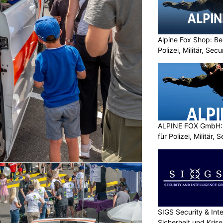
Alpine Fox Shop: Be
Polizei, Militär, Sec
ALPINE FOX GmbH: 
für Polizei, Militär,
SIGS Security & Inte
Sicherheit und Kri