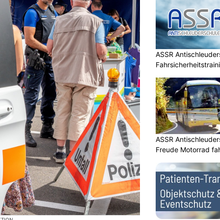
ASSR Antischleuders
Fahrsicherheitstrain
ASSR Antischleuders
Freude Motorrad fa
KTION