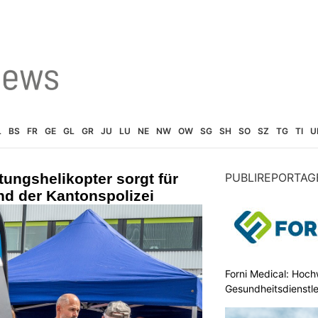
L
BS
FR
GE
GL
GR
JU
LU
NE
NW
OW
SG
SH
SO
SZ
TG
TI
U
tungshelikopter sorgt für
PUBLIREPORTAG
d der Kantonspolizei
Forni Medical: Hochw
Gesundheitsdienstle