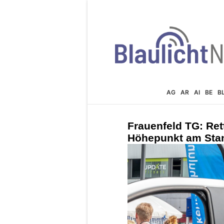
AG
AR
AI
BE
B
Frauenfeld TG: Ret
Höhepunkt am Stan