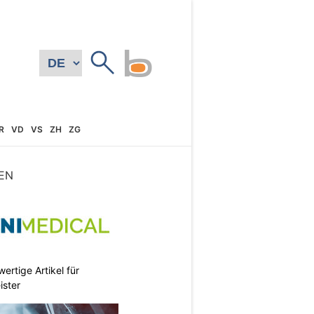
R
VD
VS
ZH
ZG
EN
ertige Artikel für
ister