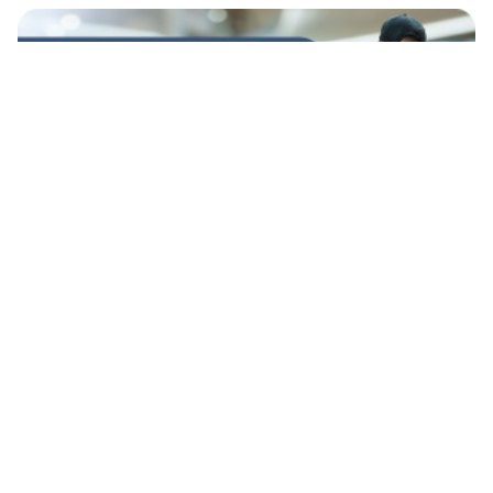
SAPHIR Sicherheitsdienst / SAPHIR Medical Transport: Ihre Sicherheit im Fokus
Schweizer Armee: 215 Armeeangehörige
meistern den Viertagemarsch in Nijmegen