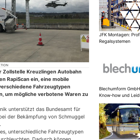
JFK Montagen: Prof
Regalsystemen
KTION
r Zollstelle Kreuzlingen Autobahn
n RapiScan ein, eine mobile
 verschiedene Fahrzeugtypen
Blechumform GmbH:
n, um mögliche verbotene Waren zu
Know-how und Leid
nik unterstützt das Bundesamt für
t bei der Bekämpfung von Schmuggel
.
es, unterschiedliche Fahrzeugtypen
 durchleuchten. Dadurch können