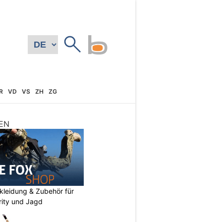
R
VD
VS
ZH
ZG
EN
kleidung & Zubehör für
urity und Jagd