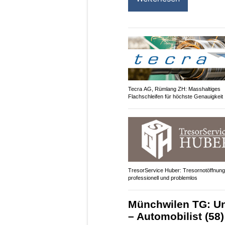
Tecra AG, Rümlang ZH: Masshaltiges
Flachschleifen für höchste Genauigkeit
TresorService Huber: Tresornotöffnun
professionell und problemlos
Münchwilen TG: Un
– Automobilist (58