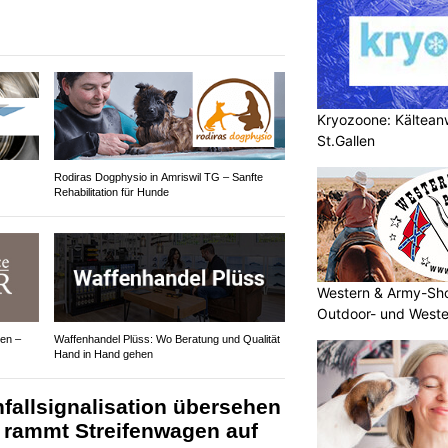
Kryozoone: Kältea
St.Gallen
Rodiras Dogphysio in Amriswil TG – Sanfte
Rehabilitation für Hunde
Western & Army-Sho
Outdoor- und Weste
gen –
Waffenhandel Plüss: Wo Beratung und Qualität
Hand in Hand gehen
fallsignalisation übersehen
) rammt Streifenwagen auf