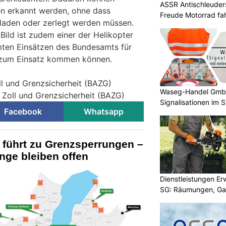
ASSR Antischleuders
n erkannt werden, ohne dass
Freude Motorrad fa
laden oder zerlegt werden müssen.
Bild ist zudem einer der Helikopter
mten Einsätzen des Bundesamts für
t zum Einsatz kommen können.
ll und Grenzsicherheit (BAZG)
Waseg-Handel GmbH:
 Zoll und Grenzsicherheit (BAZG)
Signalisationen im 
Facebook
Whatsapp
 führt zu Grenzsperrungen –
nge bleiben offen
Dienstleistungen E
SG: Räumungen, Gar