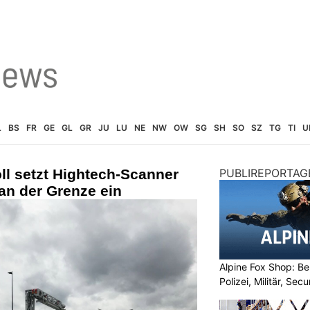
L
BS
FR
GE
GL
GR
JU
LU
NE
NW
OW
SG
SH
SO
SZ
TG
TI
U
ll setzt Hightech-Scanner
PUBLIREPORTAG
n der Grenze ein
Alpine Fox Shop: Be
Polizei, Militär, Sec