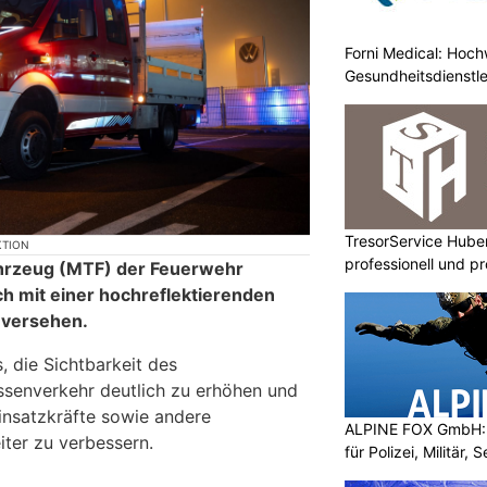
Forni Medical: Hochw
Gesundheitsdienstle
TresorService Huber
KTION
professionell und p
ahrzeug (MTF) der Feuerwehr
ch mit einer hochreflektierenden
 versehen.
, die Sichtbarkeit des
ssenverkehr deutlich zu erhöhen und
Einsatzkräfte sowie andere
ALPINE FOX GmbH: 
ter zu verbessern.
für Polizei, Militär,