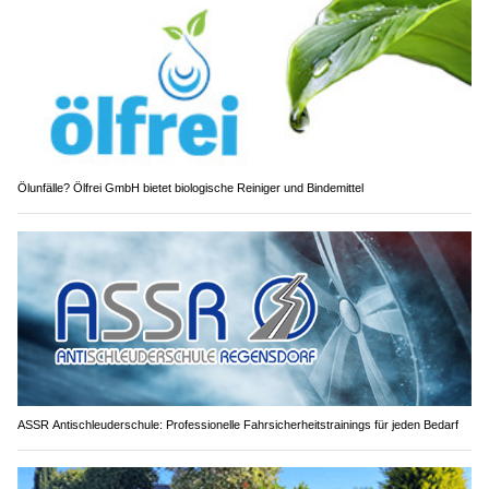
Ölunfälle? Ölfrei GmbH bietet biologische Reiniger und Bindemittel
ASSR Antischleuderschule: Professionelle Fahrsicherheitstrainings für jeden Bedarf