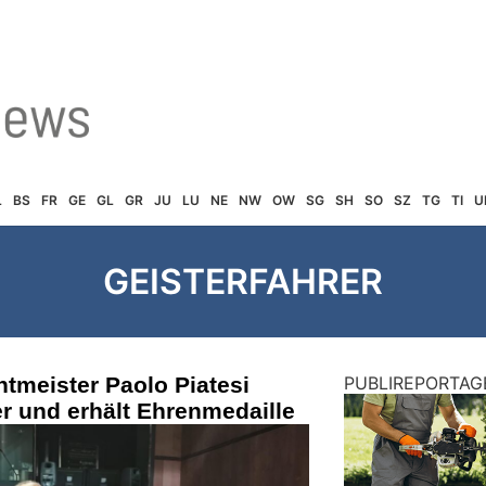
L
BS
FR
GE
GL
GR
JU
LU
NE
NW
OW
SG
SH
SO
SZ
TG
TI
U
GEISTERFAHRER
htmeister Paolo Piatesi
PUBLIREPORTAG
er und erhält Ehrenmedaille