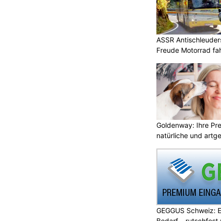
ASSR Antischleuders
Freude Motorrad fa
Goldenway: Ihre Pr
natürliche und artg
GEGGUS Schweiz: E
Bedarf – rutschfest