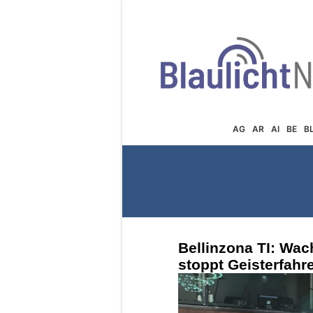
AG
AR
AI
BE
B
Bellinzona TI: Wac
stoppt Geisterfahr