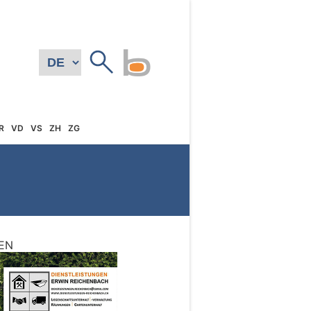
R
VD
VS
ZH
ZG
EN