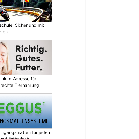
chule: Sicher und mit
hren
emium-Adresse für
erechte Tiernahrung
ingangsmatten für jeden
 und ästhetisch