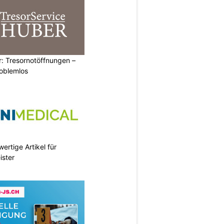
: Tresornotöffnungen –
roblemlos
ertige Artikel für
ister
N