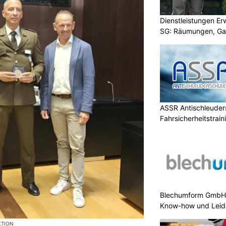
Dienstleistungen E
SG: Räumungen, Gar
ASSR Antischleuders
Fahrsicherheitstrain
Blechumform GmbH:
Know-how und Leid
KTION