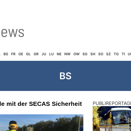
L
BS
FR
GE
GL
GR
JU
LU
NE
NW
OW
SG
SH
SO
SZ
TG
TI
U
BS
lle mit der SECAS Sicherheit
PUBLIREPORTAG