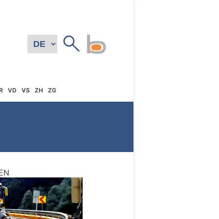
R
VD
VS
ZH
ZG
EN