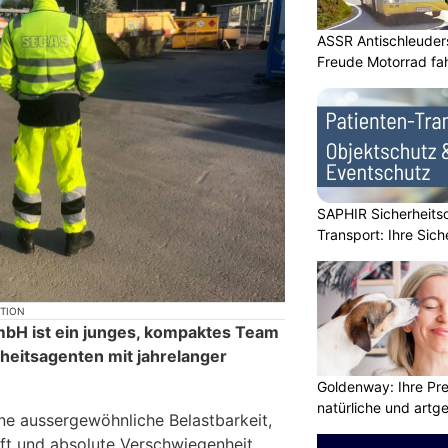
ASSR Antischleuders
Freude Motorrad fa
SAPHIR Sicherheits
Transport: Ihre Sich
KTION
mbH ist ein junges, kompaktes Team
rheitsagenten mit jahrelanger
Goldenway: Ihre Pr
natürliche und artg
e aussergewöhnliche Belastbarkeit,
aft und absolute Verschwiegenheit.