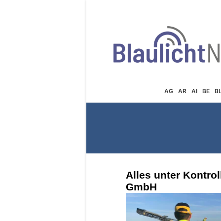
AG
AR
AI
BE
B
Alles unter Kontro
GmbH