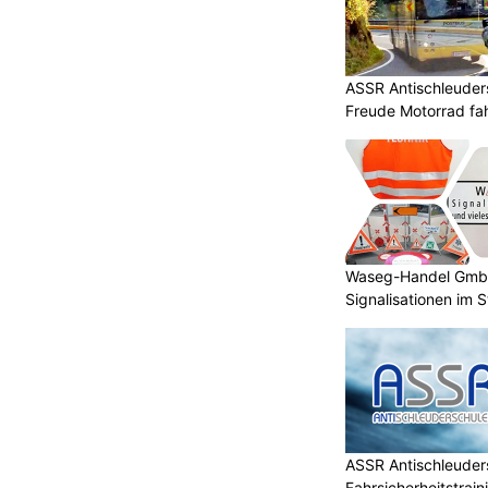
ASSR Antischleuders
Freude Motorrad fa
Waseg-Handel GmbH:
Signalisationen im 
ASSR Antischleuders
Fahrsicherheitstrain