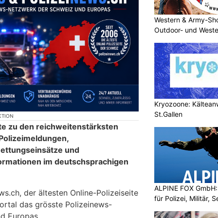
Western & Army-Sho
Outdoor- und Weste
Kryozoone: Kältea
St.Gallen
KTION
te zu den reichweitenstärksten
 Polizeimeldungen,
ettungseinsätze und
formationen im deutschsprachigen
ALPINE FOX GmbH: 
.ch, der ältesten Online-Polizeiseite
für Polizei, Militär,
ortal das grösste Polizeinews-
d Europas.