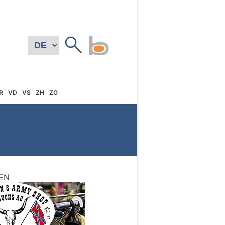
R
VD
VS
ZH
ZG
EN