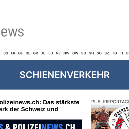
L
BS
FR
GE
GL
GR
JU
LU
NE
NW
OW
SG
SH
SO
SZ
TG
TI
U
SCHIENENVERKEHR
olizeinews.ch: Das stärkste
PUBLIREPORTAG
erk der Schweiz und