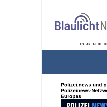
AG
AR
AI
BE
B
Polizei.news und p
Polizeinews-Netzw
Europas