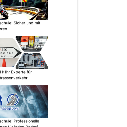
chule: Sicher und mit
hren
 Ihr Experte für
Strassenverkehr
chule: Professionelle
ings für jeden Bedarf