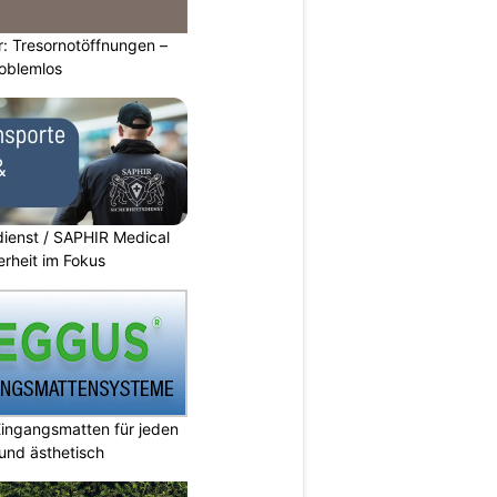
: Tresornotöffnungen –
roblemlos
dienst / SAPHIR Medical
erheit im Fokus
ingangsmatten für jeden
 und ästhetisch