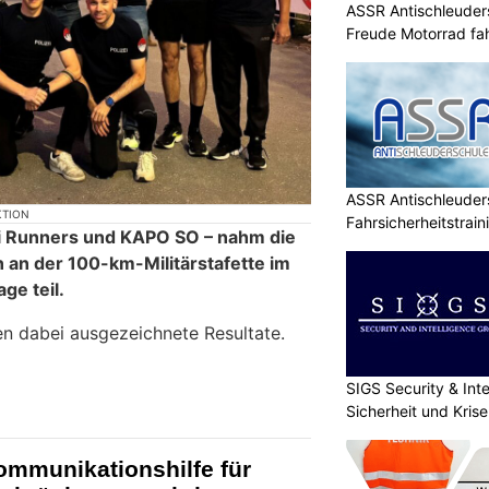
ASSR Antischleuders
Freude Motorrad fa
ASSR Antischleuders
KTION
Fahrsicherheitstrain
1i Runners und KAPO SO – nahm die
n an der 100-km-Militärstafette im
ge teil.
en dabei ausgezeichnete Resultate.
SIGS Security & Inte
Sicherheit und Kri
ommunikationshilfe für