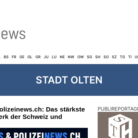
L
BS
FR
GE
GL
GR
JU
LU
NE
NW
OW
SG
SH
SO
SZ
TG
TI
U
STADT OLTEN
olizeinews.ch: Das stärkste
PUBLIREPORTAG
erk der Schweiz und