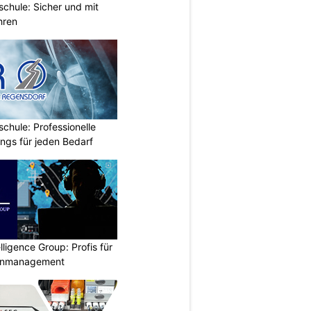
chule: Sicher und mit
hren
chule: Professionelle
ings für jeden Bedarf
lligence Group: Profis für
senmanagement