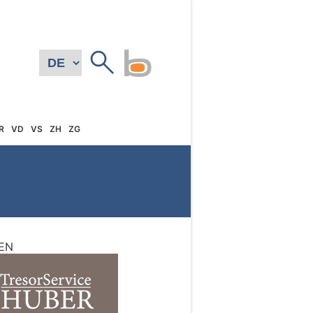
R
VD
VS
ZH
ZG
EN