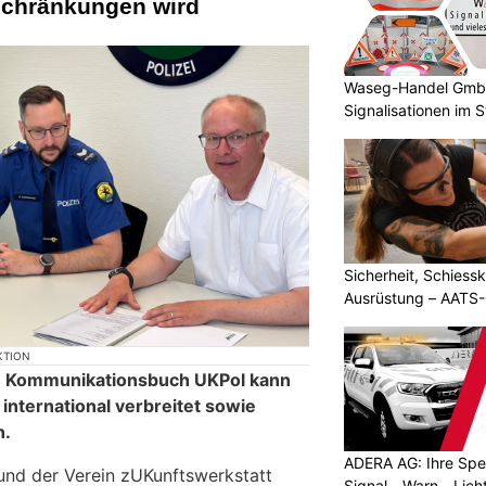
schränkungen wird
Waseg-Handel GmbH:
Signalisationen im 
Sicherheit, Schiessk
Ausrüstung – AATS
KTION
e Kommunikationsbuch UKPol kann
international verbreitet sowie
n.
ADERA AG: Ihre Spez
 und der Verein zUKunftswerkstatt
Signal-, Warn-, Lic