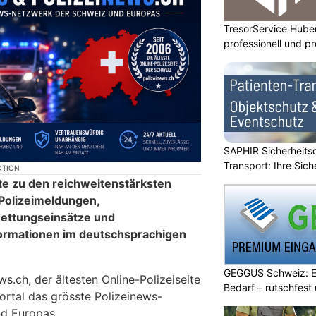
TresorService Huber
professionell und p
SAPHIR Sicherheits
Transport: Ihre Sich
KTION
te zu den reichweitenstärksten
 Polizeimeldungen,
ettungseinsätze und
formationen im deutschsprachigen
GEGGUS Schweiz: E
.ch, der ältesten Online-Polizeiseite
Bedarf – rutschfest
ortal das grösste Polizeinews-
d Europas.