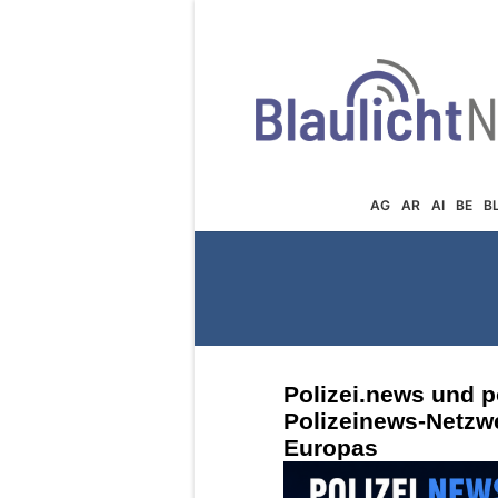
AG
AR
AI
BE
B
Polizei.news und p
Polizeinews-Netzw
Europas