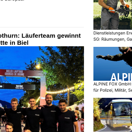
Dienstleistungen E
othurn: Läuferteam gewinnt
SG: Räumungen, Gar
tte in Biel
ALPINE FOX GmbH: 
für Polizei, Militär,