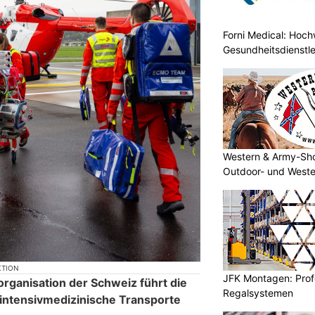
Forni Medical: Hochw
Gesundheitsdienstle
Western & Army-Sho
Outdoor- und Weste
KTION
JFK Montagen: Prof
organisation der Schweiz führt die
Regalsystemen
 intensivmedizinische Transporte