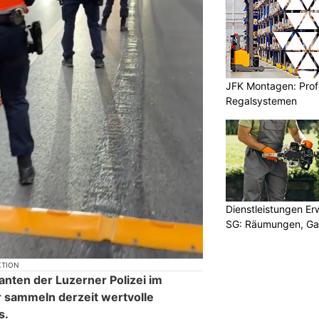
JFK Montagen: Prof
Regalsystemen
Dienstleistungen E
SG: Räumungen, Gar
KTION
anten der Luzerner Polizei im
 sammeln derzeit wertvolle
s.