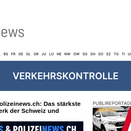
L
BS
FR
GE
GL
GR
JU
LU
NE
NW
OW
SG
SH
SO
SZ
TG
TI
U
VERKEHRSKONTROLLE
olizeinews.ch: Das stärkste
PUBLIREPORTAG
erk der Schweiz und