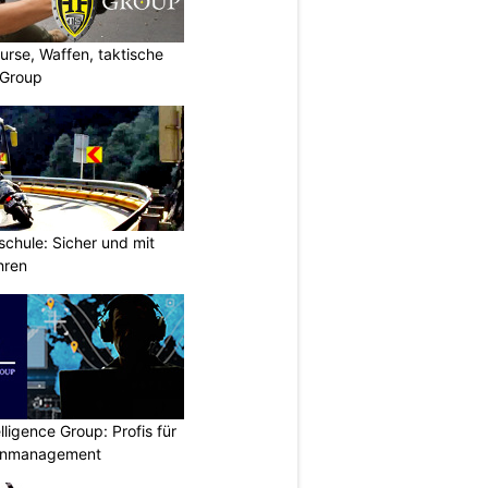
urse, Waffen, taktische
-Group
chule: Sicher und mit
hren
lligence Group: Profis für
senmanagement