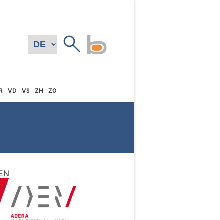
R
VD
VS
ZH
ZG
EN