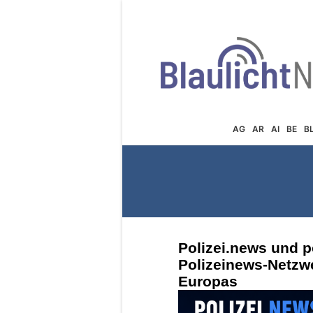
AG
AR
AI
BE
B
Polizei.news und p
Polizeinews-Netzw
Europas