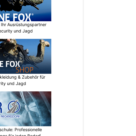
Ihr Ausrüstungspartner
 Security und Jagd
kleidung & Zubehör für
urity und Jagd
chule: Professionelle
ings für jeden Bedarf