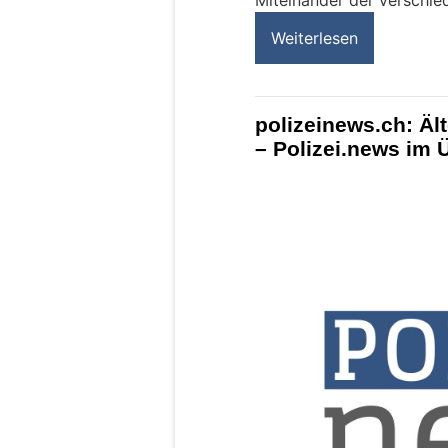
Miteinander der verschie
Weiterlesen
polizeinews.ch: Ält
– Polizei.news im 