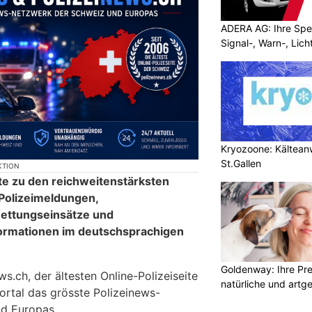
ADERA AG: Ihre Spez
Signal-, Warn-, Lic
Kryozoone: Kältea
St.Gallen
KTION
te zu den reichweitenstärksten
 Polizeimeldungen,
ettungseinsätze und
formationen im deutschsprachigen
Goldenway: Ihre Pr
.ch, der ältesten Online-Polizeiseite
natürliche und artg
ortal das grösste Polizeinews-
d Europas.