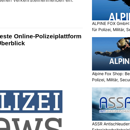
denen Verkehrsteilnehmenden ein.
ALPINE FOX GmbH: 
für Polizei, Militär,
este Online-Polizeiplattform
Überblick
Alpine Fox Shop: Be
Polizei, Militär, Sec
ASSR Antischleuders
Fahrsicherheitstrain