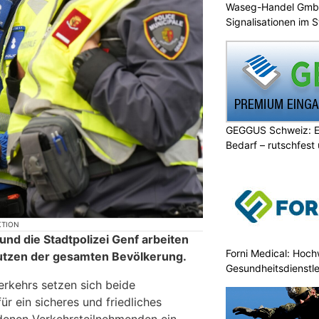
Waseg-Handel GmbH:
Signalisationen im 
GEGGUS Schweiz: E
Bedarf – rutschfest
KTION
und die Stadtpolizei Genf arbeiten
Forni Medical: Hochw
tzen der gesamten Bevölkerung.
Gesundheitsdienstle
erkehrs setzen sich beide
r ein sicheres und friedliches