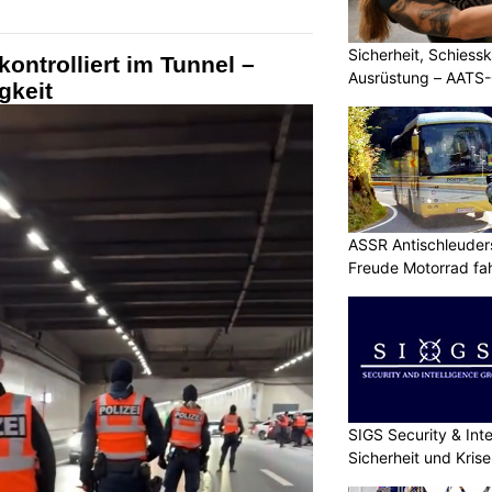
Sicherheit, Schiessk
kontrolliert im Tunnel –
Ausrüstung – AATS
gkeit
ASSR Antischleuders
Freude Motorrad fa
SIGS Security & Inte
Sicherheit und Kri