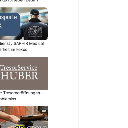
dienst / SAPHIR Medical
erheit im Fokus
: Tresornotöffnungen –
roblemlos