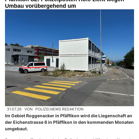
Hund & Katze in besten Händen – guterhund.ch bietet professionelle Fellpflege
Kühnis Eventtechnik GmbH: Full-Service Technikpartner im Rheintal