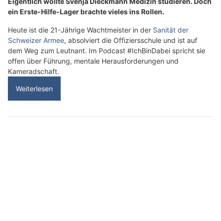
06.08.26
VON
POLIZEI.NEWS REDAKTION
Die Teams des
Bundesamts für Zoll und Grenzsicherheit
(BAZG)
in Graubünden haben einen neuen vierbeinigen
Mitarbeiter begrüsst.
Es handelt sich um Odin, einen 12 Wochen alten
Deutschen
Schäferhund
, der schon bald seine Spezialisierung im
Schutzdienst sowie in der Betäubungsmitteldetektion beginnen
wird.