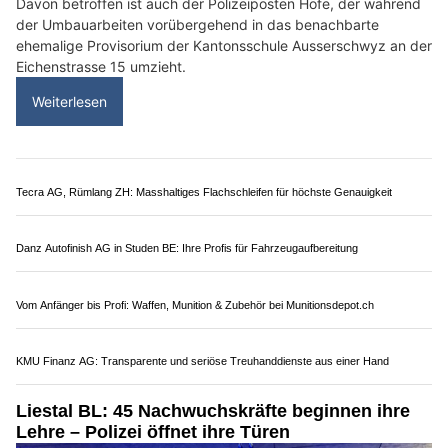
Sicherheit, Schiesskurse, Waffen, taktische Ausrüstung – AATS-Group
Pfäffikon SZ: Polizeiposten Höfe zieht wegen
Umbau vorübergehend um