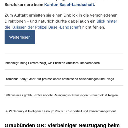
Tecra AG, Rümlang ZH: Masshaltiges Flachschleifen für höchste Genauigkeit
Danz Autofinish AG in Studen BE: Ihre Profis für Fahrzeugaufbereitung