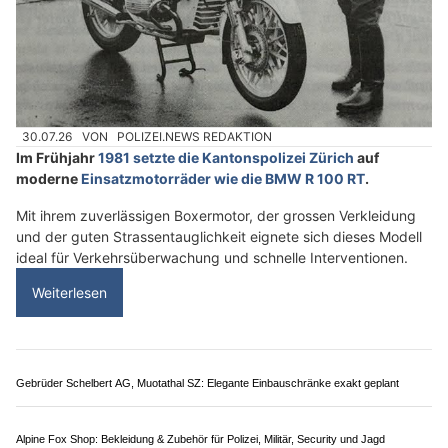
Diamonds Body GmbH für professionelle ästhetische Anwendungen und Pflege
360 business gmbh: Professionelle Reinigung in Kreuzlingen, Frauenfeld & Region