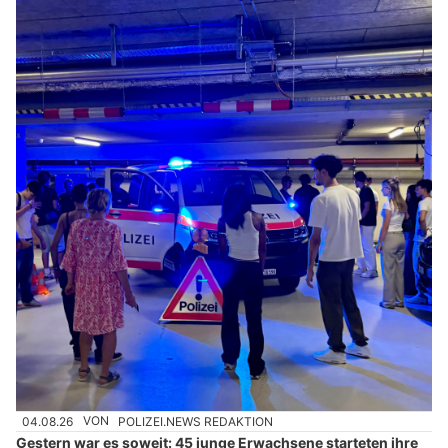
31.07.26
VON
POLIZEI.NEWS REDAKTION
Im Gebiet Roggenacker in Pfäffikon wird die Liegenschaft an
der Eichenstrasse 6 in Pfäffikon in den kommenden Monaten
umgebaut.
Davon betroffen ist auch der Polizeiposten Höfe, der während
der Umbauarbeiten vorübergehend in das benachbarte
ehemalige Provisorium der Kantonsschule Ausserschwyz an der
Eichenstrasse 15 umzieht.
Weiterlesen